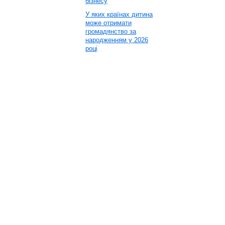
бізнесу
У яких країнах дитина
може отримати
громадянство за
народженням у 2026
році