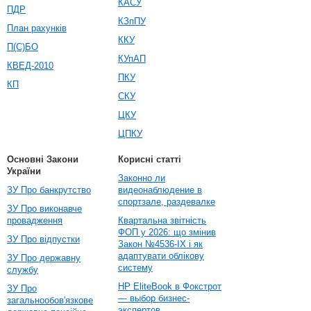
КАСУ
ПДР
КЗпПУ
План рахунків
ККУ
П(С)БО
КУпАП
КВЕД-2010
ПКУ
КП
СКУ
ЦКУ
ЦПКУ
Основні Закони
Корисні статті
України
Законно ли
ЗУ Про банкрутство
видеонаблюдение в
спортзале, раздевалке
ЗУ Про виконавче
провадження
Квартальна звітність
ФОП у 2026: що змінив
ЗУ Про відпустки
Закон №4536-IX і як
адаптувати облікову
ЗУ Про державну
систему
службу
HP EliteBook в Фокстрот
ЗУ Про
— выбор бизнес-
загальнообов'язкове
экспертов