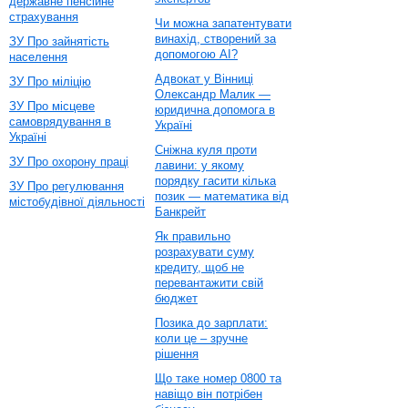
державне пенсійне
страхування
Чи можна запатентувати
винахід, створений за
ЗУ Про зайнятість
допомогою AI?
населення
Адвокат у Вінниці
ЗУ Про міліцію
Олександр Малик —
ЗУ Про місцеве
юридична допомога в
самоврядування в
Україні
Україні
Сніжна куля проти
ЗУ Про охорону праці
лавини: у якому
порядку гасити кілька
ЗУ Про регулювання
позик — математика від
містобудівної діяльності
Банкрейт
Як правильно
розрахувати суму
кредиту, щоб не
перевантажити свій
бюджет
Позика до зарплати:
коли це – зручне
рішення
Що таке номер 0800 та
навіщо він потрібен