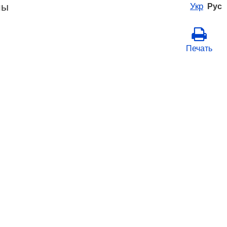
ны
Укр
Рус
Печать