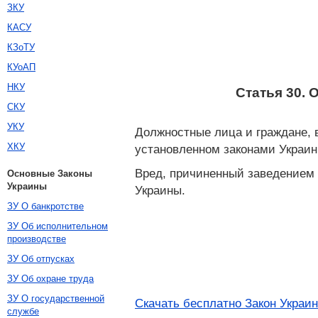
ЗКУ
КАСУ
КЗоТУ
КУоАП
НКУ
Статья 30.
СКУ
УКУ
Должностные лица и граждане, 
ХКУ
установленном законами Украин
Вред, причиненный заведением 
Основные Законы
Украины
Украины.
ЗУ О банкротстве
ЗУ Об исполнительном
производстве
ЗУ Об отпусках
ЗУ Об охране труда
ЗУ О государственной
Скачать бесплатно Закон Украин
службе