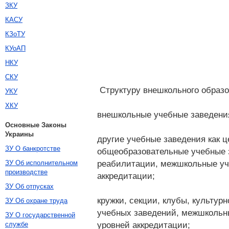
ЗКУ
КАСУ
КЗоТУ
КУоАП
НКУ
СКУ
Структуру внешкольного образо
УКУ
ХКУ
внешкольные учебные заведени
Основные Законы
Украины
другие учебные заведения как ц
ЗУ О банкротстве
общеобразовательные учебные з
реабилитации, межшкольные уче
ЗУ Об исполнительном
производстве
аккредитации;
ЗУ Об отпусках
кружки, секции, клубы, культу
ЗУ Об охране труда
учебных заведений, межшкольны
ЗУ О государственной
уровней аккредитации;
службе