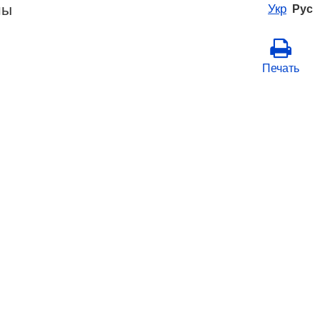
ны
Укр
Рус
Печать