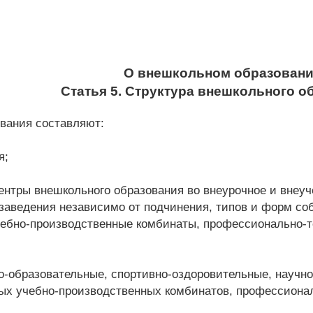
О внешкольном образован
Статья 5. Структура внешкольного о
вания составляют:
я;
ентры внешкольного образования во внеурочное и внеуче
аведения независимо от подчинения, типов и форм соб
бно-производственные комбинаты, профессионально-те
рно-образовательные, спортивно-оздоровительные, науч
х учебно-производственных комбинатов, профессиональ