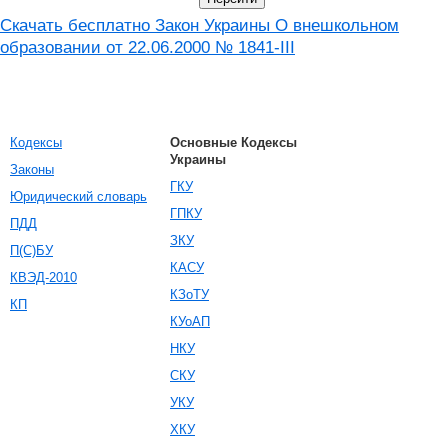
Скачать бесплатно Закон Украины О внешкольном
образовании от 22.06.2000 № 1841-III
Кодексы
Основные Кодексы
Украины
Законы
ГКУ
Юридический словарь
ГПКУ
ПДД
ЗКУ
П(С)БУ
КАСУ
КВЭД-2010
КЗоТУ
КП
КУоАП
НКУ
СКУ
УКУ
ХКУ