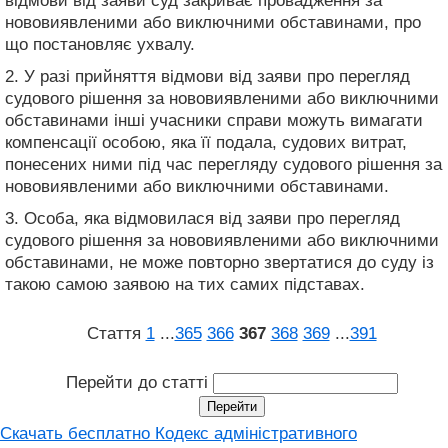
відмови від заяви суд закриває провадження за
нововиявленими або виключними обставинами, про
що постановляє ухвалу.
2. У разі прийняття відмови від заяви про перегляд
судового рішення за нововиявленими або виключними
обставинами інші учасники справи можуть вимагати
компенсації особою, яка її подала, судових витрат,
понесених ними під час перегляду судового рішення за
нововиявленими або виключними обставинами.
3. Особа, яка відмовилася від заяви про перегляд
судового рішення за нововиявленими або виключними
обставинами, не може повторно звертатися до суду із
такою самою заявою на тих самих підставах.
Стаття
1
...
365
366
367
368
369
...
391
Перейти до статті
Скачать бесплатно Кодекс адміністративного