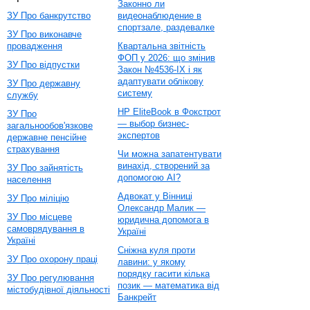
Законно ли
ЗУ Про банкрутство
видеонаблюдение в
спортзале, раздевалке
ЗУ Про виконавче
провадження
Квартальна звітність
ФОП у 2026: що змінив
ЗУ Про відпустки
Закон №4536-IX і як
адаптувати облікову
ЗУ Про державну
систему
службу
HP EliteBook в Фокстрот
ЗУ Про
— выбор бизнес-
загальнообов'язкове
экспертов
державне пенсійне
страхування
Чи можна запатентувати
винахід, створений за
ЗУ Про зайнятість
допомогою AI?
населення
Адвокат у Вінниці
ЗУ Про міліцію
Олександр Малик —
ЗУ Про місцеве
юридична допомога в
самоврядування в
Україні
Україні
Сніжна куля проти
ЗУ Про охорону праці
лавини: у якому
порядку гасити кілька
ЗУ Про регулювання
позик — математика від
містобудівної діяльності
Банкрейт