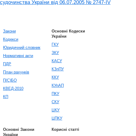
судочинства України від 06.07.2005 № 2747-IV
Закони
Основні Кодески
України
Кодекси
ГКУ
Юридичний словник
ЗКУ
Нормативні акти
КАСУ
ПДР
КЗпПУ
План рахунків
ККУ
П(С)БО
КУпАП
КВЕД-2010
ПКУ
КП
СКУ
ЦКУ
ЦПКУ
Основні Закони
Корисні статті
України