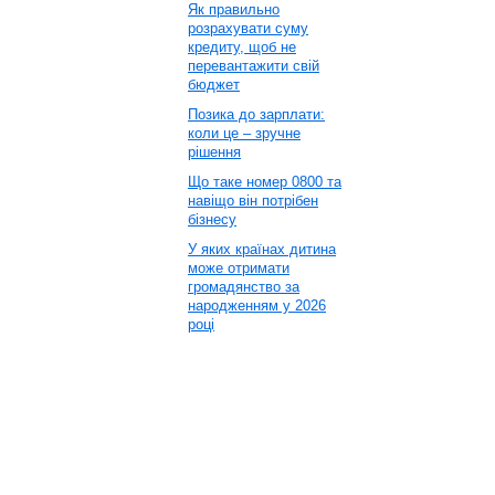
Як правильно
розрахувати суму
кредиту, щоб не
перевантажити свій
бюджет
Позика до зарплати:
коли це – зручне
рішення
Що таке номер 0800 та
навіщо він потрібен
бізнесу
У яких країнах дитина
може отримати
громадянство за
народженням у 2026
році