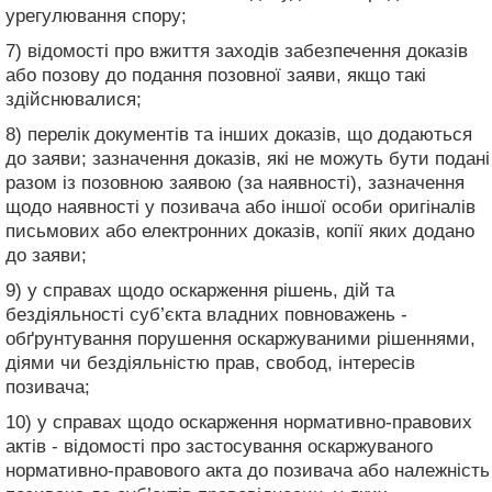
урегулювання спору;
7) відомості про вжиття заходів забезпечення доказів
або позову до подання позовної заяви, якщо такі
здійснювалися;
8) перелік документів та інших доказів, що додаються
до заяви; зазначення доказів, які не можуть бути подані
разом із позовною заявою (за наявності), зазначення
щодо наявності у позивача або іншої особи оригіналів
письмових або електронних доказів, копії яких додано
до заяви;
9) у справах щодо оскарження рішень, дій та
бездіяльності суб’єкта владних повноважень -
обґрунтування порушення оскаржуваними рішеннями,
діями чи бездіяльністю прав, свобод, інтересів
позивача;
10) у справах щодо оскарження нормативно-правових
актів - відомості про застосування оскаржуваного
нормативно-правового акта до позивача або належність