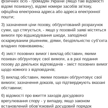
фізичних осіб - громадян України (якщо такі відомості
відомі позивачу), відомі номери засобів зв’язку,
офіційна електронна адреса або адреса електронної
пошти;
3) зазначення ціни позову, обґрунтований розрахунок
суми, що стягується, - якщо у позовній заяві містяться
вимоги про відшкодування шкоди, заподіяної
оскаржуваним рішенням, діями, бездіяльністю суб’єкта
владних повноважень;
4) зміст позовних вимог і виклад обставин, якими
позивач обґрунтовує свої вимоги, а в разі подання
позову до декількох відповідачів - зміст позовних вимог
щодо кожного з відповідачів;
5) виклад обставин, якими позивач обґрунтовує свої
вимоги; зазначення доказів, що підтверджують вказані
обставини;
6) відомості про вжиття заходів досудового
врегулювання спору - у випадку, якщо законом
встановлений обов’язковий досудовий порядок