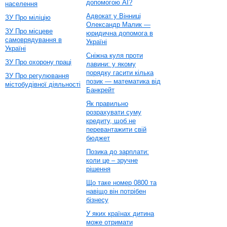
допомогою AI?
населення
Адвокат у Вінниці
ЗУ Про міліцію
Олександр Малик —
ЗУ Про місцеве
юридична допомога в
самоврядування в
Україні
Україні
Сніжна куля проти
ЗУ Про охорону праці
лавини: у якому
порядку гасити кілька
ЗУ Про регулювання
позик — математика від
містобудівної діяльності
Банкрейт
Як правильно
розрахувати суму
кредиту, щоб не
перевантажити свій
бюджет
Позика до зарплати:
коли це – зручне
рішення
Що таке номер 0800 та
навіщо він потрібен
бізнесу
У яких країнах дитина
може отримати