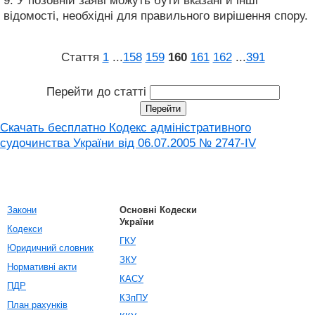
9. У позовній заяві можуть бути вказані й інші
відомості, необхідні для правильного вирішення спору.
Стаття
1
...
158
159
160
161
162
...
391
Перейти до статті
Скачать бесплатно Кодекс адміністративного
судочинства України від 06.07.2005 № 2747-IV
Закони
Основні Кодески
України
Кодекси
ГКУ
Юридичний словник
ЗКУ
Нормативні акти
КАСУ
ПДР
КЗпПУ
План рахунків