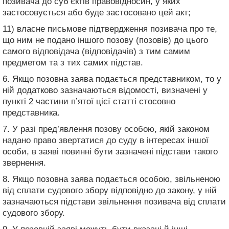
позивача до суб’єктів правовідносин, у яких
застосовується або буде застосовано цей акт;
11) власне письмове підтвердження позивача про те,
що ним не подано іншого позову (позовів) до цього
самого відповідача (відповідачів) з тим самим
предметом та з тих самих підстав.
6. Якщо позовна заява подається представником, то у
ній додатково зазначаються відомості, визначені у
пункті 2 частини п’ятої цієї статті стосовно
представника.
7. У разі пред’явлення позову особою, якій законом
надано право звертатися до суду в інтересах іншої
особи, в заяві повинні бути зазначені підстави такого
звернення.
8. Якщо позовна заява подається особою, звільненою
від сплати судового збору відповідно до закону, у ній
зазначаються підстави звільнення позивача від сплати
судового збору.