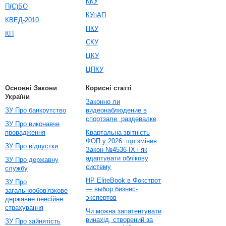
ККУ
П(С)БО
КУпАП
КВЕД-2010
ПКУ
КП
СКУ
ЦКУ
ЦПКУ
Основні Закони
Корисні статті
України
Законно ли
ЗУ Про банкрутство
видеонаблюдение в
спортзале, раздевалке
ЗУ Про виконавче
провадження
Квартальна звітність
ФОП у 2026: що змінив
ЗУ Про відпустки
Закон №4536-IX і як
адаптувати облікову
ЗУ Про державну
систему
службу
HP EliteBook в Фокстрот
ЗУ Про
— выбор бизнес-
загальнообов'язкове
экспертов
державне пенсійне
страхування
Чи можна запатентувати
винахід, створений за
ЗУ Про зайнятість