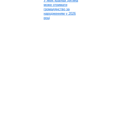
У яких країнах дитина
може отримати
громадянство за
народженням у 2026
році