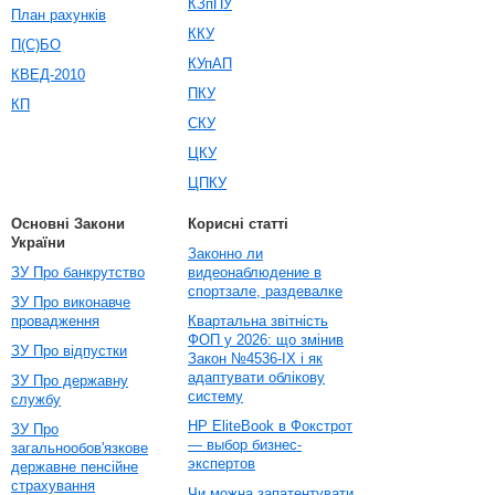
КЗпПУ
План рахунків
ККУ
П(С)БО
КУпАП
КВЕД-2010
ПКУ
КП
СКУ
ЦКУ
ЦПКУ
Основні Закони
Корисні статті
України
Законно ли
ЗУ Про банкрутство
видеонаблюдение в
спортзале, раздевалке
ЗУ Про виконавче
провадження
Квартальна звітність
ФОП у 2026: що змінив
ЗУ Про відпустки
Закон №4536-IX і як
адаптувати облікову
ЗУ Про державну
систему
службу
HP EliteBook в Фокстрот
ЗУ Про
— выбор бизнес-
загальнообов'язкове
экспертов
державне пенсійне
страхування
Чи можна запатентувати