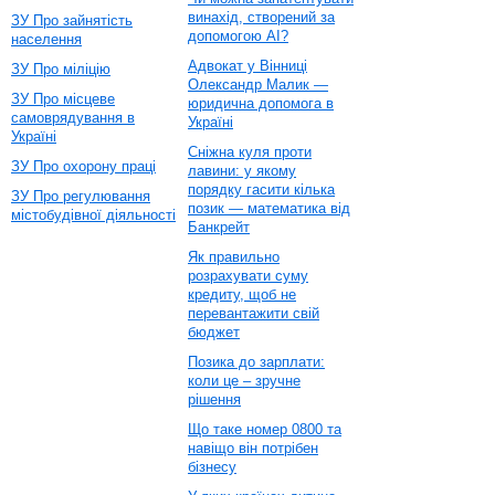
винахід, створений за
ЗУ Про зайнятість
допомогою AI?
населення
Адвокат у Вінниці
ЗУ Про міліцію
Олександр Малик —
ЗУ Про місцеве
юридична допомога в
самоврядування в
Україні
Україні
Сніжна куля проти
ЗУ Про охорону праці
лавини: у якому
порядку гасити кілька
ЗУ Про регулювання
позик — математика від
містобудівної діяльності
Банкрейт
Як правильно
розрахувати суму
кредиту, щоб не
перевантажити свій
бюджет
Позика до зарплати:
коли це – зручне
рішення
Що таке номер 0800 та
навіщо він потрібен
бізнесу