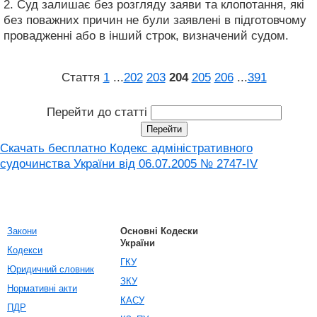
2. Суд залишає без розгляду заяви та клопотання, які
без поважних причин не були заявлені в підготовчому
провадженні або в інший строк, визначений судом.
Стаття
1
...
202
203
204
205
206
...
391
Перейти до статті
Скачать бесплатно Кодекс адміністративного
судочинства України від 06.07.2005 № 2747-IV
Закони
Основні Кодески
України
Кодекси
ГКУ
Юридичний словник
ЗКУ
Нормативні акти
КАСУ
ПДР