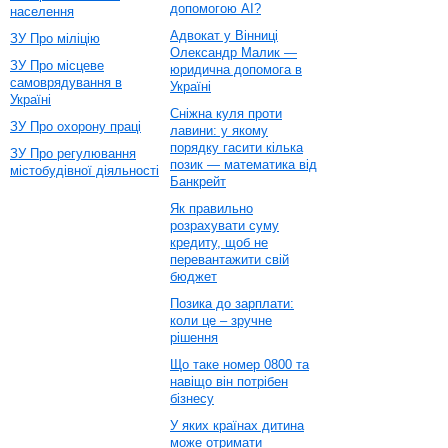
допомогою AI?
населення
Адвокат у Вінниці
ЗУ Про міліцію
Олександр Малик —
ЗУ Про місцеве
юридична допомога в
самоврядування в
Україні
Україні
Сніжна куля проти
ЗУ Про охорону праці
лавини: у якому
порядку гасити кілька
ЗУ Про регулювання
позик — математика від
містобудівної діяльності
Банкрейт
Як правильно
розрахувати суму
кредиту, щоб не
перевантажити свій
бюджет
Позика до зарплати:
коли це – зручне
рішення
Що таке номер 0800 та
навіщо він потрібен
бізнесу
У яких країнах дитина
може отримати