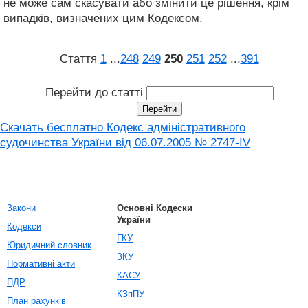
не може сам скасувати або змінити це рішення, крім
випадків, визначених цим Кодексом.
Стаття
1
...
248
249
250
251
252
...
391
Перейти до статті
Скачать бесплатно Кодекс адміністративного
судочинства України від 06.07.2005 № 2747-IV
Закони
Основні Кодески
України
Кодекси
ГКУ
Юридичний словник
ЗКУ
Нормативні акти
КАСУ
ПДР
КЗпПУ
План рахунків