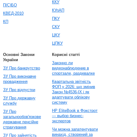
ККУ
П(С)БО
КУпАП
КВЕД-2010
ПКУ
КП
СКУ
ЦКУ
ЦПКУ
Основні Закони
Корисні статті
України
Законно ли
ЗУ Про банкрутство
видеонаблюдение в
спортзале, раздевалке
ЗУ Про виконавче
провадження
Квартальна звітність
ФОП у 2026: що змінив
ЗУ Про відпустки
Закон №4536-IX і як
адаптувати облікову
ЗУ Про державну
систему
службу
HP EliteBook в Фокстрот
ЗУ Про
— выбор бизнес-
загальнообов'язкове
экспертов
державне пенсійне
страхування
Чи можна запатентувати
винахід, створений за
ЗУ Про зайнятість