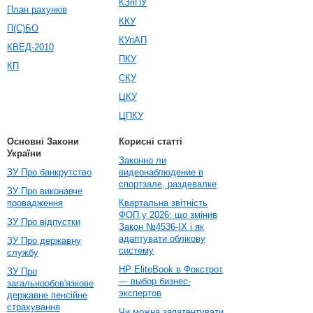
КЗпПУ
План рахунків
ККУ
П(С)БО
КУпАП
КВЕД-2010
ПКУ
КП
СКУ
ЦКУ
ЦПКУ
Основні Закони
Корисні статті
України
Законно ли
ЗУ Про банкрутство
видеонаблюдение в
спортзале, раздевалке
ЗУ Про виконавче
провадження
Квартальна звітність
ФОП у 2026: що змінив
ЗУ Про відпустки
Закон №4536-IX і як
адаптувати облікову
ЗУ Про державну
систему
службу
HP EliteBook в Фокстрот
ЗУ Про
— выбор бизнес-
загальнообов'язкове
экспертов
державне пенсійне
страхування
Чи можна запатентувати