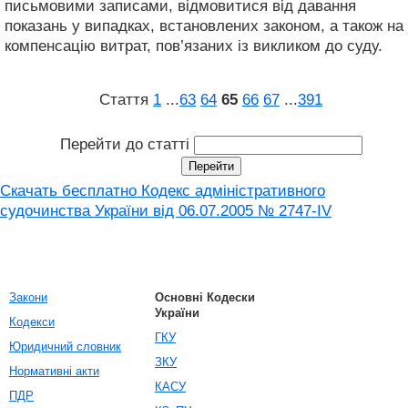
письмовими записами, відмовитися від давання
показань у випадках, встановлених законом, а також на
компенсацію витрат, пов’язаних із викликом до суду.
Стаття
1
...
63
64
65
66
67
...
391
Перейти до статті
Скачать бесплатно Кодекс адміністративного
судочинства України від 06.07.2005 № 2747-IV
Закони
Основні Кодески
України
Кодекси
ГКУ
Юридичний словник
ЗКУ
Нормативні акти
КАСУ
ПДР