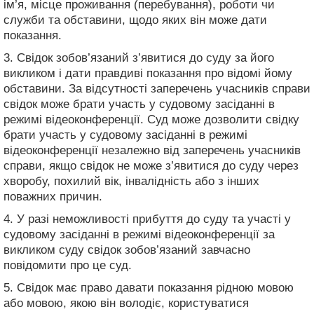
ім’я, місце проживання (перебування), роботи чи
служби та обставини, щодо яких він може дати
показання.
3. Свідок зобов’язаний з’явитися до суду за його
викликом і дати правдиві показання про відомі йому
обставини. За відсутності заперечень учасників справи
свідок може брати участь у судовому засіданні в
режимі відеоконференції. Суд може дозволити свідку
брати участь у судовому засіданні в режимі
відеоконференції незалежно від заперечень учасників
справи, якщо свідок не може з’явитися до суду через
хворобу, похилий вік, інвалідність або з інших
поважних причин.
4. У разі неможливості прибуття до суду та участі у
судовому засіданні в режимі відеоконференції за
викликом суду свідок зобов’язаний завчасно
повідомити про це суд.
5. Свідок має право давати показання рідною мовою
або мовою, якою він володіє, користуватися