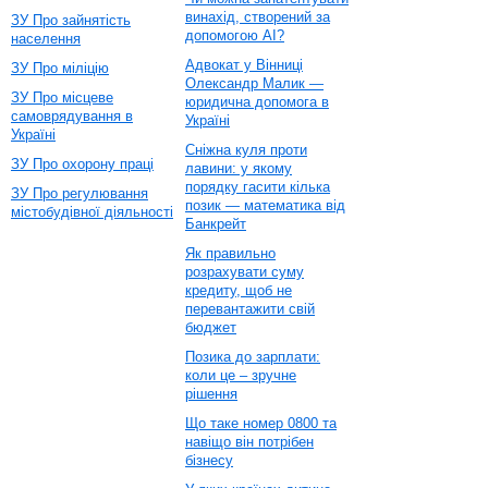
винахід, створений за
ЗУ Про зайнятість
допомогою AI?
населення
Адвокат у Вінниці
ЗУ Про міліцію
Олександр Малик —
ЗУ Про місцеве
юридична допомога в
самоврядування в
Україні
Україні
Сніжна куля проти
ЗУ Про охорону праці
лавини: у якому
порядку гасити кілька
ЗУ Про регулювання
позик — математика від
містобудівної діяльності
Банкрейт
Як правильно
розрахувати суму
кредиту, щоб не
перевантажити свій
бюджет
Позика до зарплати:
коли це – зручне
рішення
Що таке номер 0800 та
навіщо він потрібен
бізнесу