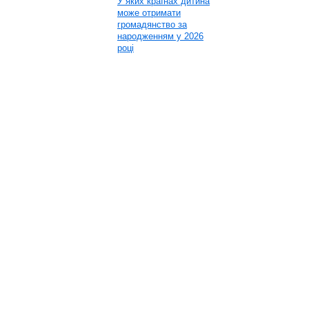
У яких країнах дитина
може отримати
громадянство за
народженням у 2026
році