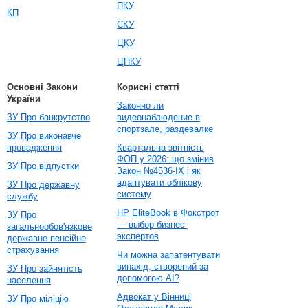
ПКУ
КП
СКУ
ЦКУ
ЦПКУ
Основні Закони
Корисні статті
України
Законно ли
ЗУ Про банкрутство
видеонаблюдение в
спортзале, раздевалке
ЗУ Про виконавче
провадження
Квартальна звітність
ФОП у 2026: що змінив
ЗУ Про відпустки
Закон №4536-IX і як
адаптувати облікову
ЗУ Про державну
систему
службу
HP EliteBook в Фокстрот
ЗУ Про
— выбор бизнес-
загальнообов'язкове
экспертов
державне пенсійне
страхування
Чи можна запатентувати
винахід, створений за
ЗУ Про зайнятість
допомогою AI?
населення
Адвокат у Вінниці
ЗУ Про міліцію