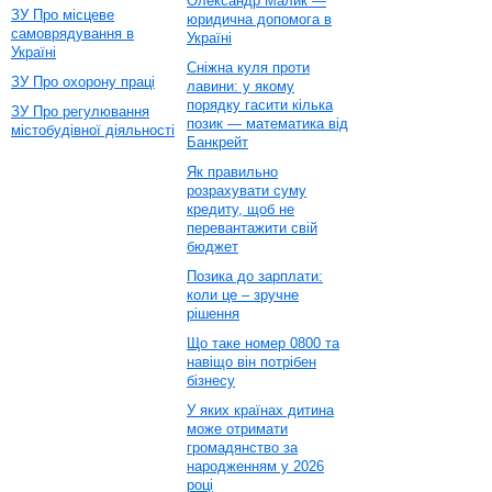
Олександр Малик —
ЗУ Про місцеве
юридична допомога в
самоврядування в
Україні
Україні
Сніжна куля проти
ЗУ Про охорону праці
лавини: у якому
порядку гасити кілька
ЗУ Про регулювання
позик — математика від
містобудівної діяльності
Банкрейт
Як правильно
розрахувати суму
кредиту, щоб не
перевантажити свій
бюджет
Позика до зарплати:
коли це – зручне
рішення
Що таке номер 0800 та
навіщо він потрібен
бізнесу
У яких країнах дитина
може отримати
громадянство за
народженням у 2026
році