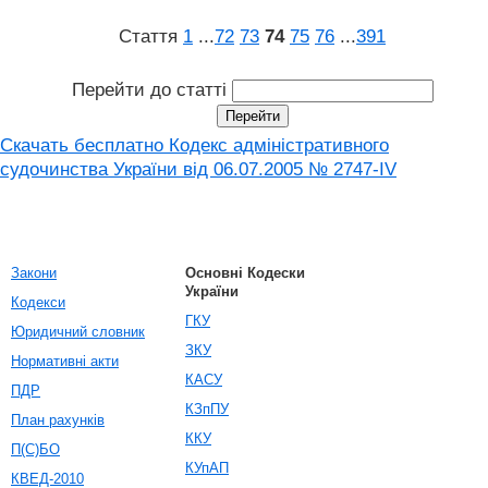
Стаття
1
...
72
73
74
75
76
...
391
Перейти до статті
Скачать бесплатно Кодекс адміністративного
судочинства України від 06.07.2005 № 2747-IV
Закони
Основні Кодески
України
Кодекси
ГКУ
Юридичний словник
ЗКУ
Нормативні акти
КАСУ
ПДР
КЗпПУ
План рахунків
ККУ
П(С)БО
КУпАП
КВЕД-2010