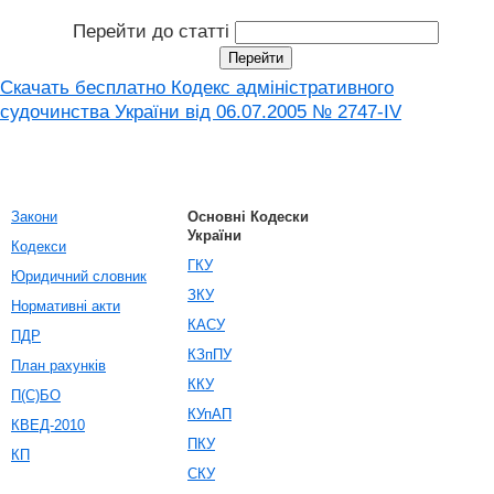
Перейти до статті
Скачать бесплатно Кодекс адміністративного
судочинства України від 06.07.2005 № 2747-IV
Закони
Основні Кодески
України
Кодекси
ГКУ
Юридичний словник
ЗКУ
Нормативні акти
КАСУ
ПДР
КЗпПУ
План рахунків
ККУ
П(С)БО
КУпАП
КВЕД-2010
ПКУ
КП
СКУ