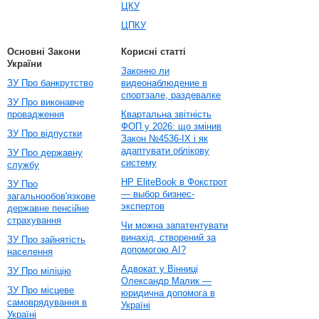
ЦКУ
ЦПКУ
Основні Закони
Корисні статті
України
Законно ли
ЗУ Про банкрутство
видеонаблюдение в
спортзале, раздевалке
ЗУ Про виконавче
провадження
Квартальна звітність
ФОП у 2026: що змінив
ЗУ Про відпустки
Закон №4536-IX і як
адаптувати облікову
ЗУ Про державну
систему
службу
HP EliteBook в Фокстрот
ЗУ Про
— выбор бизнес-
загальнообов'язкове
экспертов
державне пенсійне
страхування
Чи можна запатентувати
винахід, створений за
ЗУ Про зайнятість
допомогою AI?
населення
Адвокат у Вінниці
ЗУ Про міліцію
Олександр Малик —
ЗУ Про місцеве
юридична допомога в
самоврядування в
Україні
Україні