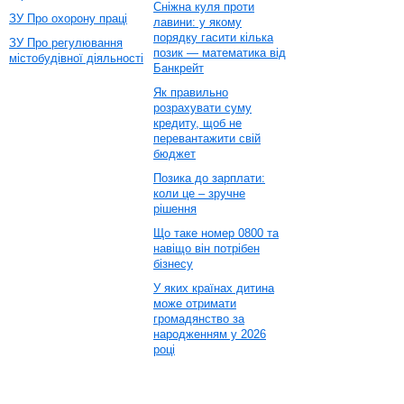
Сніжна куля проти
ЗУ Про охорону праці
лавини: у якому
порядку гасити кілька
ЗУ Про регулювання
позик — математика від
містобудівної діяльності
Банкрейт
Як правильно
розрахувати суму
кредиту, щоб не
перевантажити свій
бюджет
Позика до зарплати:
коли це – зручне
рішення
Що таке номер 0800 та
навіщо він потрібен
бізнесу
У яких країнах дитина
може отримати
громадянство за
народженням у 2026
році