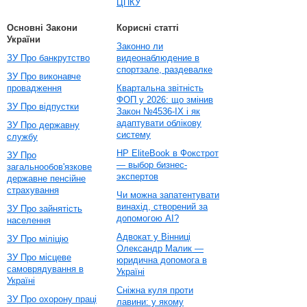
ЦПКУ
Основні Закони
Корисні статті
України
Законно ли
ЗУ Про банкрутство
видеонаблюдение в
спортзале, раздевалке
ЗУ Про виконавче
провадження
Квартальна звітність
ФОП у 2026: що змінив
ЗУ Про відпустки
Закон №4536-IX і як
адаптувати облікову
ЗУ Про державну
систему
службу
HP EliteBook в Фокстрот
ЗУ Про
— выбор бизнес-
загальнообов'язкове
экспертов
державне пенсійне
страхування
Чи можна запатентувати
винахід, створений за
ЗУ Про зайнятість
допомогою AI?
населення
Адвокат у Вінниці
ЗУ Про міліцію
Олександр Малик —
ЗУ Про місцеве
юридична допомога в
самоврядування в
Україні
Україні
Сніжна куля проти
ЗУ Про охорону праці
лавини: у якому