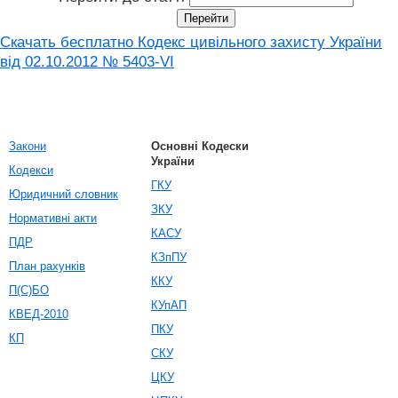
Скачать бесплатно Кодекс цивільного захисту України
від 02.10.2012 № 5403-VI
Закони
Основні Кодески
України
Кодекси
ГКУ
Юридичний словник
ЗКУ
Нормативні акти
КАСУ
ПДР
КЗпПУ
План рахунків
ККУ
П(С)БО
КУпАП
КВЕД-2010
ПКУ
КП
СКУ
ЦКУ