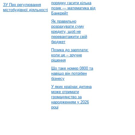
порядку гасити кілька
ЗУ Про регулювання
позик — математика від
містобудівної діяльності
Банкрейт
Як правильно
розрахувати суму
кредиту, щоб не
перевантажити свій
бюджет
Позика до зарплати:
коли це – зручне
рішення
Що таке номер 0800 та
навіщо він потрібен
бізнесу
У яких країнах дитина
може отримати
громадянство за
народженням у 2026
році