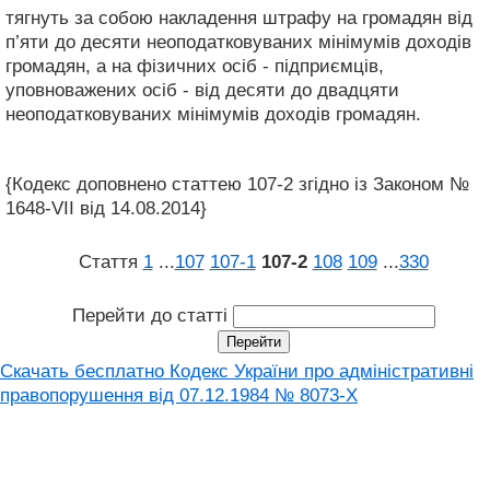
тягнуть за собою накладення штрафу на громадян від
п’яти до десяти неоподатковуваних мінімумів доходів
громадян, а на фізичних осіб - підприємців,
уповноважених осіб - від десяти до двадцяти
неоподатковуваних мінімумів доходів громадян.
{Кодекс доповнено статтею 107-2 згідно із Законом №
1648-VII від 14.08.2014}
Стаття
1
...
107
107‑1
107‑2
108
109
...
330
Перейти до статті
Скачать бесплатно Кодекс України про адміністративні
правопорушення вiд 07.12.1984 № 8073-X