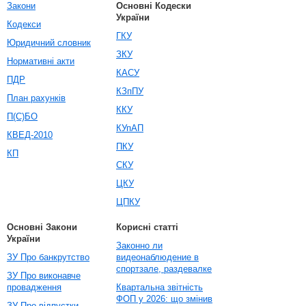
Закони
Основні Кодески
України
Кодекси
ГКУ
Юридичний словник
ЗКУ
Нормативні акти
КАСУ
ПДР
КЗпПУ
План рахунків
ККУ
П(С)БО
КУпАП
КВЕД-2010
ПКУ
КП
СКУ
ЦКУ
ЦПКУ
Основні Закони
Корисні статті
України
Законно ли
ЗУ Про банкрутство
видеонаблюдение в
спортзале, раздевалке
ЗУ Про виконавче
провадження
Квартальна звітність
ФОП у 2026: що змінив
ЗУ Про відпустки