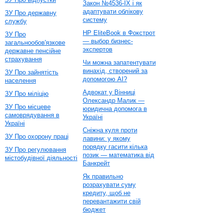
Закон №4536-IX і як
адаптувати облікову
ЗУ Про державну
систему
службу
HP EliteBook в Фокстрот
ЗУ Про
— выбор бизнес-
загальнообов'язкове
экспертов
державне пенсійне
страхування
Чи можна запатентувати
винахід, створений за
ЗУ Про зайнятість
допомогою AI?
населення
Адвокат у Вінниці
ЗУ Про міліцію
Олександр Малик —
ЗУ Про місцеве
юридична допомога в
самоврядування в
Україні
Україні
Сніжна куля проти
ЗУ Про охорону праці
лавини: у якому
порядку гасити кілька
ЗУ Про регулювання
позик — математика від
містобудівної діяльності
Банкрейт
Як правильно
розрахувати суму
кредиту, щоб не
перевантажити свій
бюджет