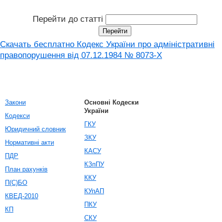
Перейти до статті
Скачать бесплатно Кодекс України про адміністративні
правопорушення вiд 07.12.1984 № 8073-X
Закони
Основні Кодески
України
Кодекси
ГКУ
Юридичний словник
ЗКУ
Нормативні акти
КАСУ
ПДР
КЗпПУ
План рахунків
ККУ
П(С)БО
КУпАП
КВЕД-2010
ПКУ
КП
СКУ