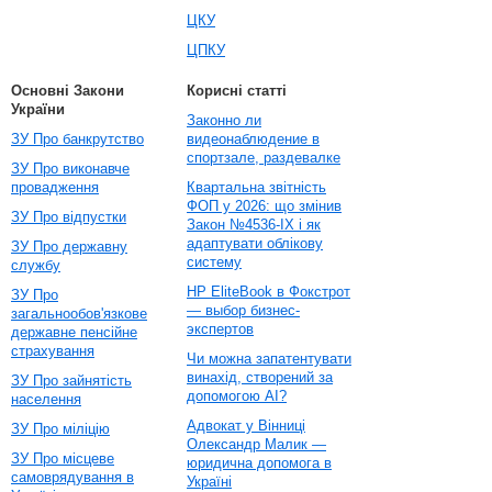
ЦКУ
ЦПКУ
Основні Закони
Корисні статті
України
Законно ли
ЗУ Про банкрутство
видеонаблюдение в
спортзале, раздевалке
ЗУ Про виконавче
провадження
Квартальна звітність
ФОП у 2026: що змінив
ЗУ Про відпустки
Закон №4536-IX і як
адаптувати облікову
ЗУ Про державну
систему
службу
HP EliteBook в Фокстрот
ЗУ Про
— выбор бизнес-
загальнообов'язкове
экспертов
державне пенсійне
страхування
Чи можна запатентувати
винахід, створений за
ЗУ Про зайнятість
допомогою AI?
населення
Адвокат у Вінниці
ЗУ Про міліцію
Олександр Малик —
ЗУ Про місцеве
юридична допомога в
самоврядування в
Україні