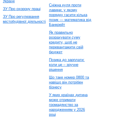
Україні
Сніжна куля проти
ЗУ Про охорону праці
лавини: у якому
порядку гасити кілька
ЗУ Про регулювання
позик — математика від
містобудівної діяльності
Банкрейт
Як правильно
розрахувати суму
кредиту, щоб не
перевантажити свій
бюджет
Позика до зарплати:
коли це – зручне
рішення
Що таке номер 0800 та
навіщо він потрібен
бізнесу
У яких країнах дитина
може отримати
громадянство за
народженням у 2026
році