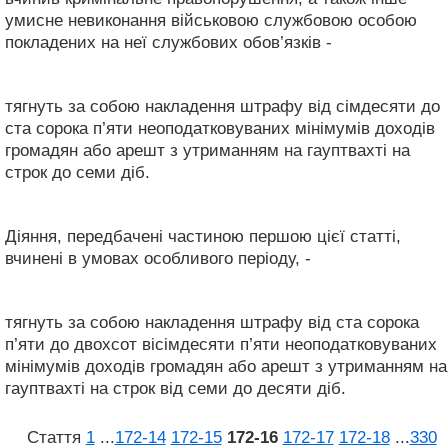
умисне невиконання військовою службовою особою
покладених на неї службових обов’язків -
тягнуть за собою накладення штрафу від сімдесяти до
ста сорока п’яти неоподатковуваних мінімумів доходів
громадян або арешт з утриманням на гауптвахті на
строк до семи діб.
Діяння, передбачені частиною першою цієї статті,
вчинені в умовах особливого періоду, -
тягнуть за собою накладення штрафу від ста сорока
п’яти до двохсот вісімдесяти п’яти неоподатковуваних
мінімумів доходів громадян або арешт з утриманням на
гауптвахті на строк від семи до десяти діб.
Стаття
1
...
172‑14
172‑15
172‑16
172‑17
172‑18
...
330