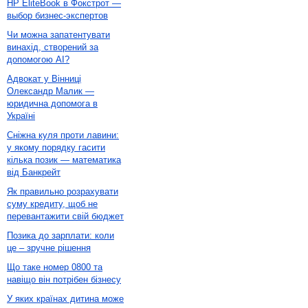
HP EliteBook в Фокстрот —
выбор бизнес-экспертов
Чи можна запатентувати
винахід, створений за
допомогою AI?
Адвокат у Вінниці
Олександр Малик —
юридична допомога в
Україні
Сніжна куля проти лавини:
у якому порядку гасити
кілька позик — математика
від Банкрейт
Як правильно розрахувати
суму кредиту, щоб не
перевантажити свій бюджет
Позика до зарплати: коли
це – зручне рішення
Що таке номер 0800 та
навіщо він потрібен бізнесу
У яких країнах дитина може