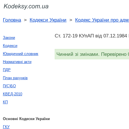
Головна
>
Кодекси України
>
Кодекс України про адм
Ст. 172-19 КУпАП вiд 07.12.1984
Закони
Кодекси
Чинний зі змінами. Перевірено 
Юридичний словник
Нормативні акти
ПДР
План рахунків
П(С)БО
КВЕД-2010
КП
Основні Кодески України
ГКУ