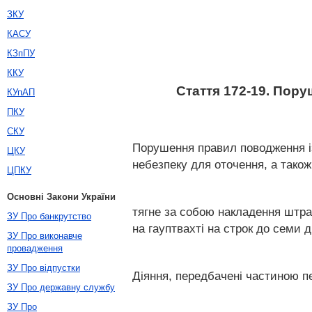
ЗКУ
КАСУ
КЗпПУ
ККУ
Стаття 172-19. Пор
КУпАП
ПКУ
СКУ
Порушення правил поводження і
ЦКУ
небезпеку для оточення, а тако
ЦПКУ
Основні Закони України
тягне за собою накладення штра
ЗУ Про банкрутство
на гауптвахті на строк до семи д
ЗУ Про виконавче
провадження
ЗУ Про відпустки
Діяння, передбачені частиною пе
ЗУ Про державну службу
ЗУ Про