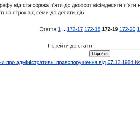
рафу від ста сорока п’яти до двохсот вісімдесяти п’яти
і на строк від семи до десяти діб.
Стаття
1
...
172‑17
172‑18
172‑19
172‑20
1
Перейти до статті
ни про адміністративні правопорушення вiд 07.12.1984 