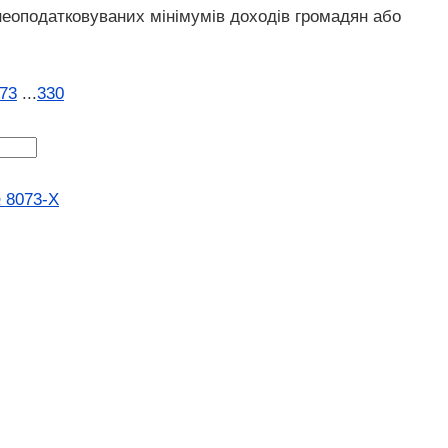
 неоподатковуваних мінімумів доходів громадян або
73
...
330
№ 8073-X