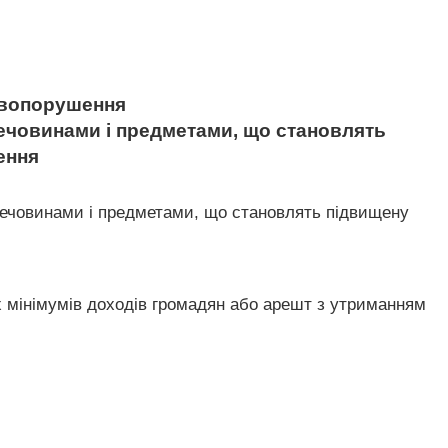
равопорушення
речовинами і предметами, що становлять
ення
ечовинами і предметами, що становлять підвищену
х мінімумів доходів громадян або арешт з утриманням
-