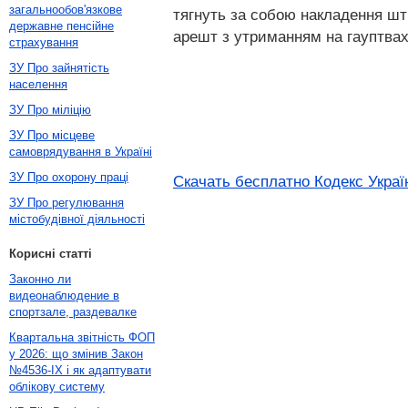
загальнообов'язкове
тягнуть за собою накладення шт
державне пенсійне
арешт з утриманням на гауптвахт
страхування
ЗУ Про зайнятість
населення
ЗУ Про міліцію
ЗУ Про місцеве
самоврядування в Україні
ЗУ Про охорону праці
Скачать бесплатно Кодекс Украї
ЗУ Про регулювання
містобудівної діяльності
Корисні статті
Законно ли
видеонаблюдение в
спортзале, раздевалке
Квартальна звітність ФОП
у 2026: що змінив Закон
№4536-IX і як адаптувати
облікову систему