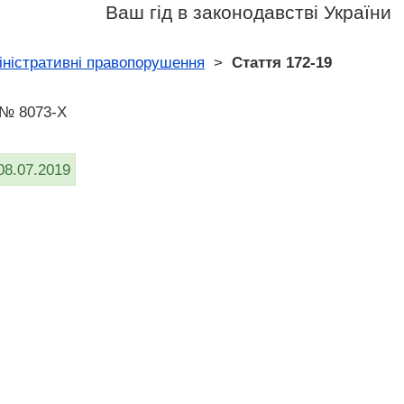
Ваш гід в законодавстві України
іністративні правопорушення
>
Стаття 172-19
 № 8073-X
08.07.2019