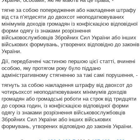
України, особами, які не мають на це права, -
тягне за собою попередження або накладення штрафу
від ста п’ятдесяти до двохсот неоподатковуваних
мінімумів доходів громадян із конфіскацією відповідної
форми одягу із знаками розрізнення
військовослужбовців Збройних Сил України або інших
військових формувань, утворених відповідно до законів
України.
Дії, передбачені частиною першою цієї статті, вчинені
особою, яку протягом року було піддано
адміністративному стягненню за такі самі порушення, -
тягнуть за собою накладення штрафу від двохсот до
чотирьохсот неоподатковуваних мінімумів доходів
громадян або громадські роботи на строк від тридцяти
до сорока годин, із конфіскацією відповідної форми
одягу із знаками розрізнення військовослужбовців
Збройних Сил України або інших військових
формувань, утворених відповідно до законів України.