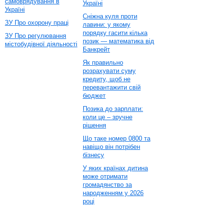
самоврядування в
Україні
Україні
Сніжна куля проти
ЗУ Про охорону праці
лавини: у якому
порядку гасити кілька
ЗУ Про регулювання
позик — математика від
містобудівної діяльності
Банкрейт
Як правильно
розрахувати суму
кредиту, щоб не
перевантажити свій
бюджет
Позика до зарплати:
коли це – зручне
рішення
Що таке номер 0800 та
навіщо він потрібен
бізнесу
У яких країнах дитина
може отримати
громадянство за
народженням у 2026
році