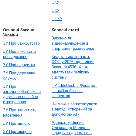
СКУ
ЦКУ
ЦПКУ
Основні Закони
Корисні статті
України
Законно ли
ЗУ Про банкрутство
видеонаблюдение в
спортзале, раздевалке
ЗУ Про виконавче
провадження
Квартальна звітність
ФОП у 2026: що змінив
ЗУ Про відпустки
Закон №4536-IX і як
адаптувати облікову
ЗУ Про державну
систему
службу
HP EliteBook в Фокстрот
ЗУ Про
— выбор бизнес-
загальнообов'язкове
экспертов
державне пенсійне
страхування
Чи можна запатентувати
винахід, створений за
ЗУ Про зайнятість
допомогою AI?
населення
Адвокат у Вінниці
ЗУ Про міліцію
Олександр Малик —
ЗУ Про місцеве
юридична допомога в