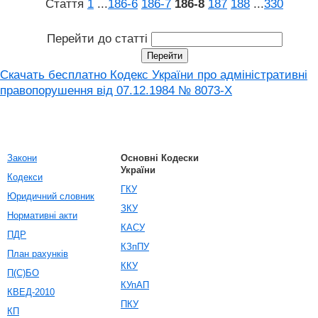
Стаття
1
...
186‑6
186‑7
186‑8
187
188
...
330
Перейти до статті
Скачать бесплатно Кодекс України про адміністративні
правопорушення вiд 07.12.1984 № 8073-X
Закони
Основні Кодески
України
Кодекси
ГКУ
Юридичний словник
ЗКУ
Нормативні акти
КАСУ
ПДР
КЗпПУ
План рахунків
ККУ
П(С)БО
КУпАП
КВЕД-2010
ПКУ
КП