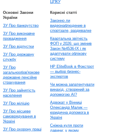
ЦПКУ
Основні Закони
Корисні статті
України
Законно ли
ЗУ Про банкрутство
видеонаблюдение в
спортзале, раздевалке
ЗУ Про виконавче
провадження
Квартальна звітність
ФОП у 2026: що змінив
ЗУ Про відпустки
Закон №4536-IX і як
адаптувати облікову
ЗУ Про державну
систему
службу
HP EliteBook в Фокстрот
ЗУ Про
— выбор бизнес-
загальнообов'язкове
экспертов
державне пенсійне
страхування
Чи можна запатентувати
винахід, створений за
ЗУ Про зайнятість
допомогою AI?
населення
Адвокат у Вінниці
ЗУ Про міліцію
Олександр Малик —
ЗУ Про місцеве
юридична допомога в
самоврядування в
Україні
Україні
Сніжна куля проти
ЗУ Про охорону праці
лавини: у якому