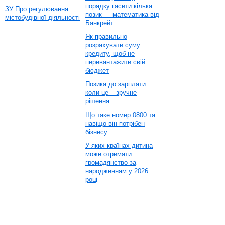
порядку гасити кілька
ЗУ Про регулювання
позик — математика від
містобудівної діяльності
Банкрейт
Як правильно
розрахувати суму
кредиту, щоб не
перевантажити свій
бюджет
Позика до зарплати:
коли це – зручне
рішення
Що таке номер 0800 та
навіщо він потрібен
бізнесу
У яких країнах дитина
може отримати
громадянство за
народженням у 2026
році