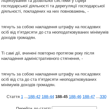
ліцензування та дозвільної системи у сфері
господарської діяльності та дерегуляції господарської
діяльності, покладених на них повноважень, -
тягнуть за собою накладення штрафу на посадових
осіб від п’ятдесяти до ста неоподатковуваних мінімумів
доходів громадян.
Ті самі дії, вчинені повторно протягом року після
накладення адміністративного стягнення, -
тягнуть за собою накладення штрафу на посадових
осіб від ста до ста п’ятдесяти неоподатковуваних
мінімумів доходів громадян.
Стаття
1
...
188‑42
188‑44
188‑45
188‑46
188‑47
...
330
Перейти до статті