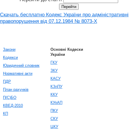
Скачать бесплатно Кодекс України про адміністративні
правопорушення вiд 07.12.1984 № 8073-X
Закони
Основні Кодески
України
Кодекси
ГКУ
Юридичний словник
ЗКУ
Нормативні акти
КАСУ
ПДР
КЗпПУ
План рахунків
ККУ
П(С)БО
КУпАП
КВЕД-2010
ПКУ
КП
СКУ
ЦКУ