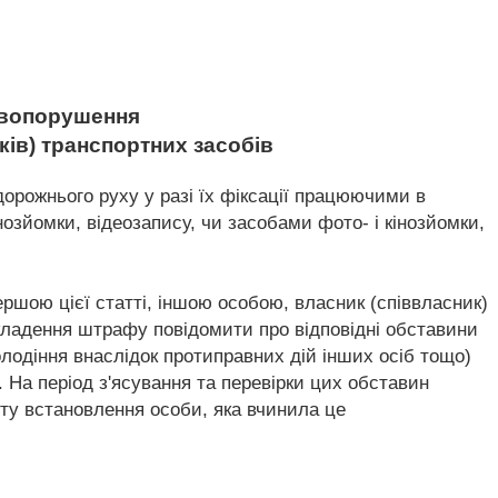
равопорушення
ків) транспортних засобів
дорожнього руху у разі їх фіксації працюючими в
зйомки, відеозапису, чи засобами фото- і кінозйомки,
ршою цієї статті, іншою особою, власник (співвласник)
кладення штрафу повідомити про відповідні обставини
олодіння внаслідок протиправних дій інших осіб тощо)
. На період з'ясування та перевірки цих обставин
ту встановлення особи, яка вчинила це