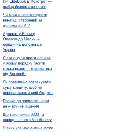
HP EliteBook в Фокстрот —
выбор бизнес-экспертов
Чи можна запатентувати
винахід, створений за
допомогою AI?
Адвокат у Вінниці
Олександр Малик —
юридична допомога в
Україні
Сніжна куля проти лавини:
у якому порядку гасити
кілька позик — математика
від Банкрейт
Як правильно розрахувати
суму кредиту, щоб не
перевантажити свій бюджет
Позика до зарплати: коли
це – зручне рішення
Що таке номер 0800 та
навіщо він потрібен бізнесу
У яких країнах дитина може