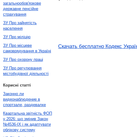
загальнообов'язкове
державне пенсійне
страхування
ЗУ Про зайнятість
населення
ЗУ Про міліцію
ЗУ Про місцеве
Скачать бесплатно Кодекс Украї
самоврядування в Україні
ЗУ Про охорону праці
ЗУ Про регулювання
містобудівної діяльності
Корисні статті
Законно ли
видеонаблюдение в
спортзале, раздевалке
Квартальна звітність ФОП
у 2026: що змінив Закон
№4536-IX і як адаптувати
облікову систему