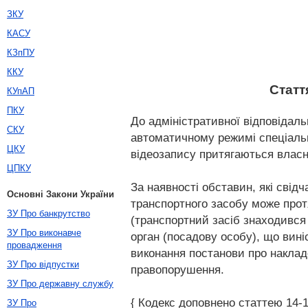
ЗКУ
КАСУ
КЗпПУ
ККУ
Статт
КУпАП
ПКУ
До адміністративної відповідаль
СКУ
автоматичному режимі спеціальн
ЦКУ
відеозапису притягаються власн
ЦПКУ
За наявності обставин, які свід
Основні Закони України
транспортного засобу може прот
ЗУ Про банкрутство
(транспортний засіб знаходився 
ЗУ Про виконавче
орган (посадову особу), що вині
провадження
виконання постанови про наклад
ЗУ Про відпустки
правопорушення.
ЗУ Про державну службу
{ Кодекс доповнено статтею 14-1 
ЗУ Про