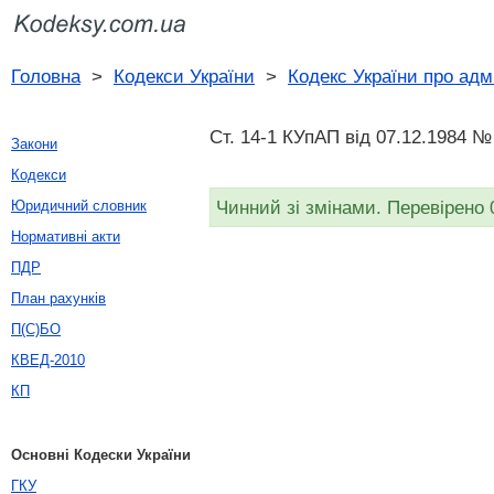
Головна
>
Кодекси України
>
Кодекс України про адм
Ст. 14-1 КУпАП вiд 07.12.1984 №
Закони
Кодекси
Чинний зі змінами. Перевірено 
Юридичний словник
Нормативні акти
ПДР
План рахунків
П(С)БО
КВЕД-2010
КП
Основні Кодески України
ГКУ