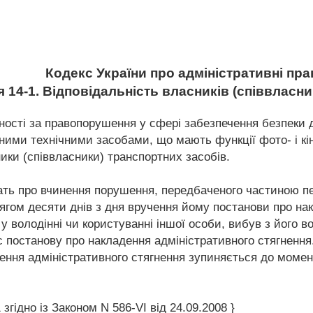
Кодекс України про адміністративні п
я 14-1. Відповідальність власників (співвласни
ності за правопорушення у сфері забезпечення безпеки 
ими технічними засобами, що мають функції фото- і кіно
ики (співвласники) транспортних засобів.
чать про вчинення порушення, передбаченого частиною пе
ягом десяти днів з дня вручення йому постанови про на
у володінні чи користуванні іншої особи, вибув з його в
с постанову про накладення адміністративного стягнення
ення адміністративного стягнення зупиняється до момен
згідно із Законом N 586-VI від 24.09.2008 }