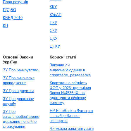
План рахунків
ККУ
П(С)БО
КУпАП
КВЕД-2010
ПКУ
КП
СКУ
ЦКУ
ЦПКУ
Основні Закони
Корисні статті
України
Законно ли
ЗУ Про банкрутство
видеонаблюдение в
спортзале, раздевалке
ЗУ Про виконавче
провадження
Квартальна звітність
ФОП у 2026: що змінив
ЗУ Про відпустки
Закон №4536-IX і як
адаптувати облікову
ЗУ Про державну
систему
службу
HP EliteBook в Фокстрот
ЗУ Про
— выбор бизнес-
загальнообов'язкове
экспертов
державне пенсійне
страхування
Чи можна запатентувати