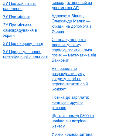
винахід, створений за
ЗУ Про зайнятість
допомогою AI?
населення
Адвокат у Вінниці
ЗУ Про міліцію
Олександр Малик —
ЗУ Про місцеве
юридична допомога в
самоврядування в
Україні
Україні
Сніжна куля проти
ЗУ Про охорону праці
лавини: у якому
порядку гасити кілька
ЗУ Про регулювання
позик — математика від
містобудівної діяльності
Банкрейт
Як правильно
розрахувати суму
кредиту, щоб не
перевантажити свій
бюджет
Позика до зарплати:
коли це – зручне
рішення
Що таке номер 0800 та
навіщо він потрібен
бізнесу
У яких країнах дитина