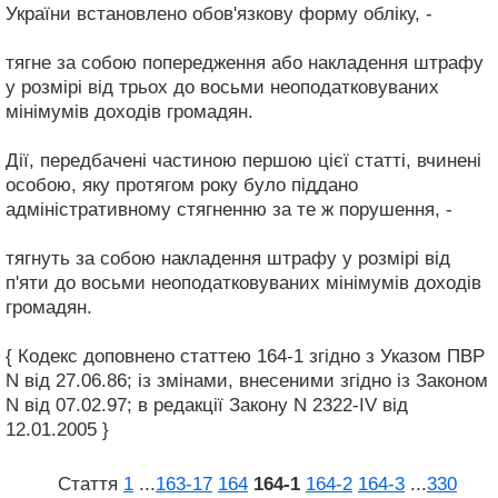
України встановлено обов'язкову форму обліку, -
тягне за собою попередження або накладення штрафу
у розмірі від трьох до восьми неоподатковуваних
мінімумів доходів громадян.
Дії, передбачені частиною першою цієї статті, вчинені
особою, яку протягом року було піддано
адміністративному стягненню за те ж порушення, -
тягнуть за собою накладення штрафу у розмірі від
п'яти до восьми неоподатковуваних мінімумів доходів
громадян.
{ Кодекс доповнено статтею 164-1 згідно з Указом ПВР
N від 27.06.86; із змінами, внесеними згідно із Законом
N від 07.02.97; в редакції Закону N 2322-IV від
12.01.2005 }
Стаття
1
...
163‑17
164
164‑1
164‑2
164‑3
...
330