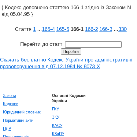
{ Кодекс доповнено статтею 166-1 згідно із Законом N
від 05.04.95 }
Стаття
1
...
165‑4
165‑5
166‑1
166‑2
166‑3
...
330
Перейти до статті
Скачать бесплатно Кодекс України про адміністративні
правопорушення вiд 07.12.1984 № 8073-X
Закони
Основні Кодески
України
Кодекси
ГКУ
Юридичний словник
ЗКУ
Нормативні акти
КАСУ
ПДР
КЗпПУ
План рахунків