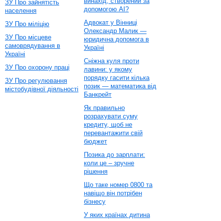
винахід, створений за
ЗУ Про зайнятість
допомогою AI?
населення
Адвокат у Вінниці
ЗУ Про міліцію
Олександр Малик —
ЗУ Про місцеве
юридична допомога в
самоврядування в
Україні
Україні
Сніжна куля проти
ЗУ Про охорону праці
лавини: у якому
порядку гасити кілька
ЗУ Про регулювання
позик — математика від
містобудівної діяльності
Банкрейт
Як правильно
розрахувати суму
кредиту, щоб не
перевантажити свій
бюджет
Позика до зарплати:
коли це – зручне
рішення
Що таке номер 0800 та
навіщо він потрібен
бізнесу
У яких країнах дитина