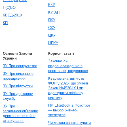
ККУ
П(С)БО
КУпАП
КВЕД-2010
ПКУ
КП
СКУ
ЦКУ
ЦПКУ
Основні Закони
Корисні статті
України
Законно ли
ЗУ Про банкрутство
видеонаблюдение в
спортзале, раздевалке
ЗУ Про виконавче
провадження
Квартальна звітність
ФОП у 2026: що змінив
ЗУ Про відпустки
Закон №4536-IX і як
адаптувати облікову
ЗУ Про державну
систему
службу
HP EliteBook в Фокстрот
ЗУ Про
— выбор бизнес-
загальнообов'язкове
экспертов
державне пенсійне
страхування
Чи можна запатентувати