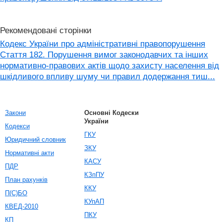
Рекомендовані сторінки
Кодекс України про адміністративні правопорушення
Стаття 182. Порушення вимог законодавчих та інших
нормативно-правових актів щодо захисту населення від
шкідливого впливу шуму чи правил додержання тиш...
Закони
Основні Кодески
України
Кодекси
ГКУ
Юридичний словник
ЗКУ
Нормативні акти
КАСУ
ПДР
КЗпПУ
План рахунків
ККУ
П(С)БО
КУпАП
КВЕД-2010
ПКУ
КП