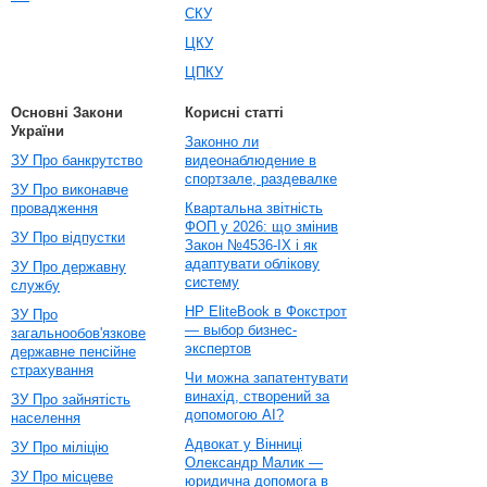
СКУ
ЦКУ
ЦПКУ
Основні Закони
Корисні статті
України
Законно ли
ЗУ Про банкрутство
видеонаблюдение в
спортзале, раздевалке
ЗУ Про виконавче
провадження
Квартальна звітність
ФОП у 2026: що змінив
ЗУ Про відпустки
Закон №4536-IX і як
адаптувати облікову
ЗУ Про державну
систему
службу
HP EliteBook в Фокстрот
ЗУ Про
— выбор бизнес-
загальнообов'язкове
экспертов
державне пенсійне
страхування
Чи можна запатентувати
винахід, створений за
ЗУ Про зайнятість
допомогою AI?
населення
Адвокат у Вінниці
ЗУ Про міліцію
Олександр Малик —
ЗУ Про місцеве
юридична допомога в