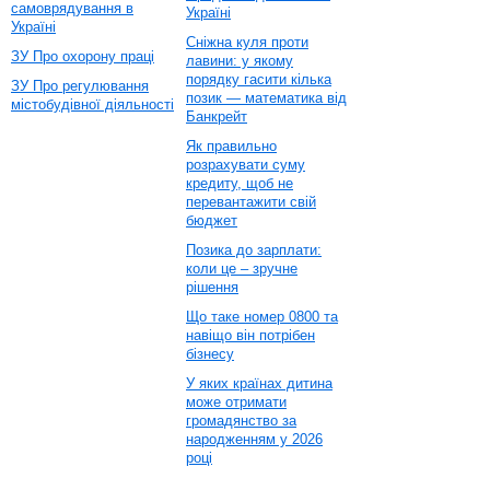
самоврядування в
Україні
Україні
Сніжна куля проти
ЗУ Про охорону праці
лавини: у якому
порядку гасити кілька
ЗУ Про регулювання
позик — математика від
містобудівної діяльності
Банкрейт
Як правильно
розрахувати суму
кредиту, щоб не
перевантажити свій
бюджет
Позика до зарплати:
коли це – зручне
рішення
Що таке номер 0800 та
навіщо він потрібен
бізнесу
У яких країнах дитина
може отримати
громадянство за
народженням у 2026
році