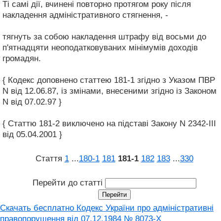
Ті самі дії, вчинені повторно протягом року після
накладення адміністративного стягнення, -
тягнуть за собою накладення штрафу від восьми до
п'ятнадцяти неоподатковуваних мінімумів доходів
громадян.
{ Кодекс доповнено статтею 181-1 згідно з Указом ПВР
N від 12.06.87, із змінами, внесеними згідно із Законом
N від 07.02.97 }
{ Статтю 181-2 виключено на підставі Закону N 2342-III
від 05.04.2001 }
Стаття
1
...
180‑1
181
181‑1
182
183
...
330
Перейти до статті
Скачать бесплатно Кодекс України про адміністративні
правопорушення вiд 07.12.1984 № 8073-X