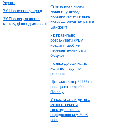
Україні
Сніжна куля проти
ЗУ Про охорону праці
лавини: у якому
порядку гасити кілька
ЗУ Про регулювання
позик — математика від
містобудівної діяльності
Банкрейт
Як правильно
розрахувати суму
кредиту, щоб не
перевантажити свій
бюджет
Позика до зарплати:
коли це – зручне
рішення
Що таке номер 0800 та
навіщо він потрібен
бізнесу
У яких країнах дитина
може отримати
громадянство за
народженням у 2026
році