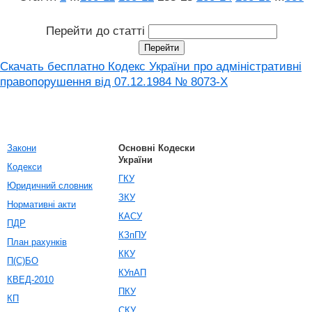
Перейти до статті
Скачать бесплатно Кодекс України про адміністративні
правопорушення вiд 07.12.1984 № 8073-X
Закони
Основні Кодески
України
Кодекси
ГКУ
Юридичний словник
ЗКУ
Нормативні акти
КАСУ
ПДР
КЗпПУ
План рахунків
ККУ
П(С)БО
КУпАП
КВЕД-2010
ПКУ
КП
СКУ