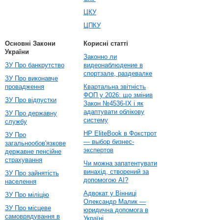
ЦКУ
ЦПКУ
Основні Закони
Корисні статті
України
Законно ли
ЗУ Про банкрутство
видеонаблюдение в
спортзале, раздевалке
ЗУ Про виконавче
провадження
Квартальна звітність
ФОП у 2026: що змінив
ЗУ Про відпустки
Закон №4536-IX і як
адаптувати облікову
ЗУ Про державну
систему
службу
HP EliteBook в Фокстрот
ЗУ Про
— выбор бизнес-
загальнообов'язкове
экспертов
державне пенсійне
страхування
Чи можна запатентувати
винахід, створений за
ЗУ Про зайнятість
допомогою AI?
населення
Адвокат у Вінниці
ЗУ Про міліцію
Олександр Малик —
ЗУ Про місцеве
юридична допомога в
самоврядування в
Україні