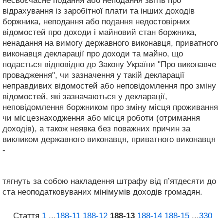
несвоєчасне подання або неподання звітів про
відрахування із заробітної плати та інших доходів
боржника, неподання або подання недостовірних
відомостей про доходи і майновий стан боржника,
ненадання на вимогу державного виконавця, приватного
виконавця декларації про доходи та майно, що
подається відповідно до Закону України "Про виконавче
провадження", чи зазначення у такій декларації
неправдивих відомостей або неповідомлення про зміну
відомостей, які зазначаються у декларації,
неповідомлення боржником про зміну місця проживання
чи місцезнаходження або місця роботи (отримання
доходів), а також неявка без поважних причин за
викликом державного виконавця, приватного виконавця
-
тягнуть за собою накладення штрафу від п’ятдесяти до
ста неоподатковуваних мінімумів доходів громадян.
Стаття
1
...
188‑11
188‑12
188‑13
188‑14
188‑15
...
330