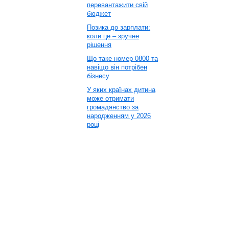
перевантажити свій
бюджет
Позика до зарплати:
коли це – зручне
рішення
Що таке номер 0800 та
навіщо він потрібен
бізнесу
У яких країнах дитина
може отримати
громадянство за
народженням у 2026
році