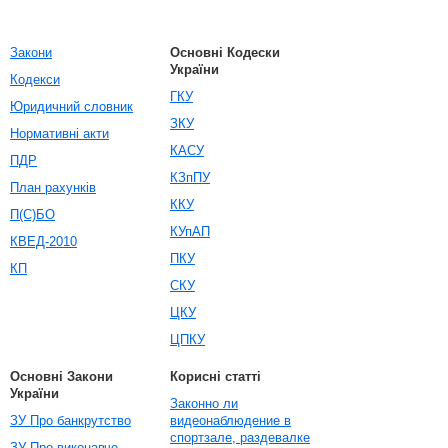
Закони
Основні Кодески
України
Кодекси
ГКУ
Юридичний словник
ЗКУ
Нормативні акти
КАСУ
ПДР
КЗпПУ
План рахунків
ККУ
П(С)БО
КУпАП
КВЕД-2010
ПКУ
КП
СКУ
ЦКУ
ЦПКУ
Основні Закони
Корисні статті
України
Законно ли
ЗУ Про банкрутство
видеонаблюдение в
спортзале, раздевалке
ЗУ Про виконавче