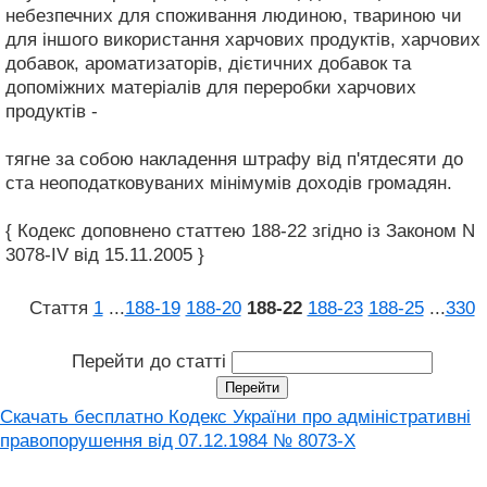
небезпечних для споживання людиною, твариною чи
для іншого використання харчових продуктів, харчових
добавок, ароматизаторів, дієтичних добавок та
допоміжних матеріалів для переробки харчових
продуктів -
тягне за собою накладення штрафу від п'ятдесяти до
ста неоподатковуваних мінімумів доходів громадян.
{ Кодекс доповнено статтею 188-22 згідно із Законом N
3078-IV від 15.11.2005 }
Стаття
1
...
188‑19
188‑20
188‑22
188‑23
188‑25
...
330
Перейти до статті
Скачать бесплатно Кодекс України про адміністративні
правопорушення вiд 07.12.1984 № 8073-X