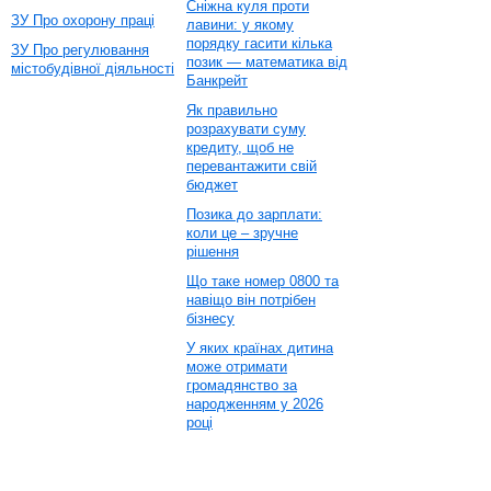
Сніжна куля проти
ЗУ Про охорону праці
лавини: у якому
порядку гасити кілька
ЗУ Про регулювання
позик — математика від
містобудівної діяльності
Банкрейт
Як правильно
розрахувати суму
кредиту, щоб не
перевантажити свій
бюджет
Позика до зарплати:
коли це – зручне
рішення
Що таке номер 0800 та
навіщо він потрібен
бізнесу
У яких країнах дитина
може отримати
громадянство за
народженням у 2026
році