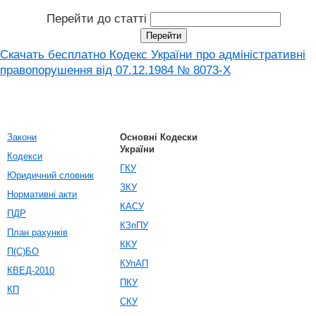
Перейти до статті
Скачать бесплатно Кодекс України про адміністративні
правопорушення вiд 07.12.1984 № 8073-X
Закони
Основні Кодески
України
Кодекси
ГКУ
Юридичний словник
ЗКУ
Нормативні акти
КАСУ
ПДР
КЗпПУ
План рахунків
ККУ
П(С)БО
КУпАП
КВЕД-2010
ПКУ
КП
СКУ