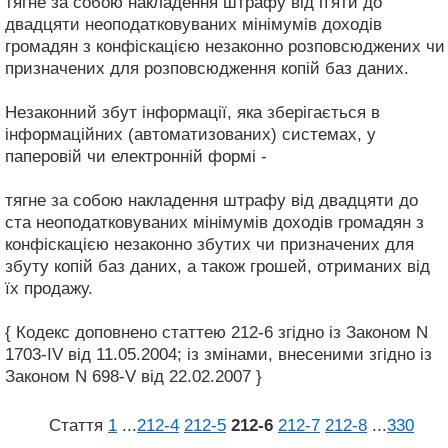
тягне за собою накладення штрафу від п'яти до
двадцяти неоподатковуваних мінімумів доходів
громадян з конфіскацією незаконно розповсюджених чи
призначених для розповсюдження копій баз даних.
Незаконний збут інформації, яка зберігається в
інформаційних (автоматизованих) системах, у
паперовій чи електронній формі -
тягне за собою накладення штрафу від двадцяти до
ста неоподатковуваних мінімумів доходів громадян з
конфіскацією незаконно збутих чи призначених для
збуту копій баз даних, а також грошей, отриманих від
їх продажу.
{ Кодекс доповнено статтею 212-6 згідно із Законом N
1703-IV від 11.05.2004; із змінами, внесеними згідно із
Законом N 698-V від 22.02.2007 }
Стаття
1
...
212‑4
212‑5
212‑6
212‑7
212‑8
...
330