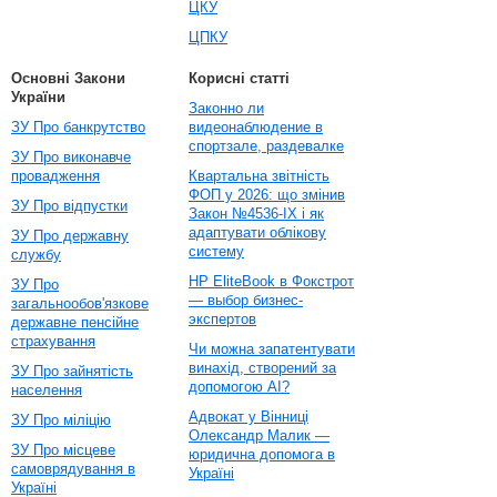
ЦКУ
ЦПКУ
Основні Закони
Корисні статті
України
Законно ли
ЗУ Про банкрутство
видеонаблюдение в
спортзале, раздевалке
ЗУ Про виконавче
провадження
Квартальна звітність
ФОП у 2026: що змінив
ЗУ Про відпустки
Закон №4536-IX і як
адаптувати облікову
ЗУ Про державну
систему
службу
HP EliteBook в Фокстрот
ЗУ Про
— выбор бизнес-
загальнообов'язкове
экспертов
державне пенсійне
страхування
Чи можна запатентувати
винахід, створений за
ЗУ Про зайнятість
допомогою AI?
населення
Адвокат у Вінниці
ЗУ Про міліцію
Олександр Малик —
ЗУ Про місцеве
юридична допомога в
самоврядування в
Україні
Україні