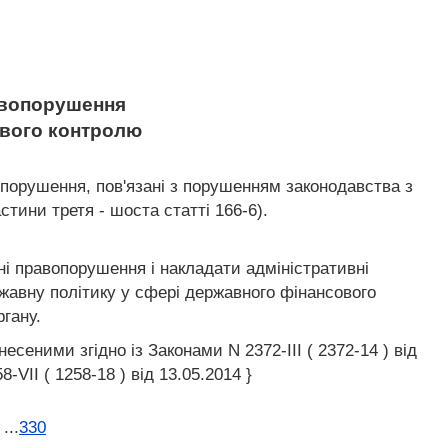
равопорушення
ового контролю
порушення, пов'язані з порушенням законодавства з
тини третя - шоста статті 166-6).
ні правопорушення і накладати адміністративні
ржавну політику у сфері державного фінансового
ргану.
несеними згідно із Законами N 2372-III ( 2372-14 ) від
8-VII ( 1258-18 ) від 13.05.2014 }
...
330