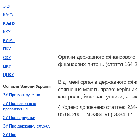
ЗКУ
КАСУ
КЗпПУ
ККУ
КУпАП
ПКУ
Органи державного фінансового 
СКУ
фінансових питань (стаття 164-
ЦКУ
ЦПКУ
Від імені органів державного фі
Основні Закони України
стягнення мають право: керівни
ЗУ Про банкрутство
контролю, його заступники, а та
ЗУ Про виконавче
{ Кодекс доповнено статтею 234-1
провадження
05.04.2001, N 3384-VI ( 3384-17 ) 
ЗУ Про відпустки
ЗУ Про державну службу
ЗУ Про