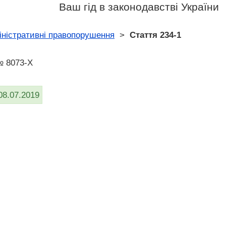
Ваш гід в законодавстві України
іністративні правопорушення
>
Стаття 234-1
№ 8073-X
08.07.2019