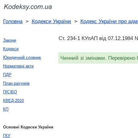
Головна
>
Кодекси України
>
Кодекс України про адм
Ст. 234-1 КУпАП вiд 07.12.1984 
Закони
Кодекси
Чинний зі змінами. Перевірено 
Юридичний словник
Нормативні акти
ПДР
План рахунків
П(С)БО
КВЕД-2010
КП
Основні Кодески України
ГКУ