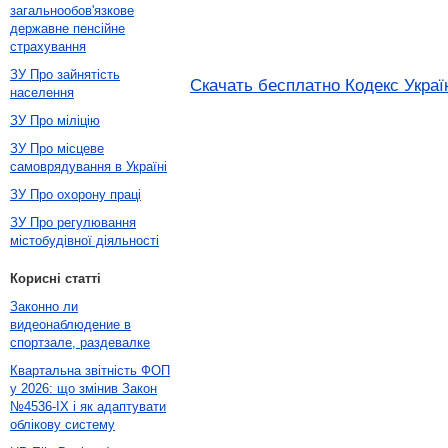
загальнообов'язкове
державне пенсійне
страхування
ЗУ Про зайнятість
Скачать бесплатно Кодекс Украї
населення
ЗУ Про міліцію
ЗУ Про місцеве
самоврядування в Україні
ЗУ Про охорону праці
ЗУ Про регулювання
містобудівної діяльності
Корисні статті
Законно ли
видеонаблюдение в
спортзале, раздевалке
Квартальна звітність ФОП
у 2026: що змінив Закон
№4536-IX і як адаптувати
облікову систему