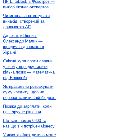
HP EliteBook в Фокстрот —
выбор бизнес-экспертов
Чи можна запатентувати
винахід, створений за
допомогою AI?
Адвокат у Вінниці
Олександр Малик —
юридична допомога в
Україні
Сніжна куля проти лавини:
у якому порядку гасити
кілька позик — математика
від Банкрейт
Як правильно розрахувати
суму кредиту, щоб не
перевантажити свій бюджет
Позика до зарплати: коли
це – зручне рішення
Що таке номер 0800 та
навіщо він потрібен бізнесу
У яких країнах дитина може