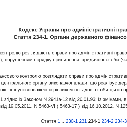
Кодекс України про адміністративні п
Стаття 234-1. Органи державного фінанс
контролю розглядають справи про адміністративні право
2), порушенням порядку припинення юридичної особи (час
нансового контролю розглядати справи про адміністратив
к центрального органу виконавчої влади, що реалізує де
кож інші уповноважені керівником посадові особи цього о
 згідно із Законом N 2941а-12 від 26.01.93; із змінами, в
від 19.05.2011, N 5463-VI ( 5463-17 ) від 16.10.2012, N 125
Стаття
1
...
230‑1
231
234‑1
234‑2
234‑3