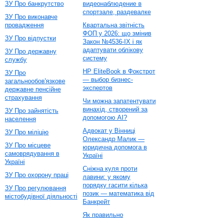
ЗУ Про банкрутство
видеонаблюдение в
спортзале, раздевалке
ЗУ Про виконавче
провадження
Квартальна звітність
ФОП у 2026: що змінив
ЗУ Про відпустки
Закон №4536-IX і як
адаптувати облікову
ЗУ Про державну
систему
службу
HP EliteBook в Фокстрот
ЗУ Про
— выбор бизнес-
загальнообов'язкове
экспертов
державне пенсійне
страхування
Чи можна запатентувати
винахід, створений за
ЗУ Про зайнятість
допомогою AI?
населення
Адвокат у Вінниці
ЗУ Про міліцію
Олександр Малик —
ЗУ Про місцеве
юридична допомога в
самоврядування в
Україні
Україні
Сніжна куля проти
ЗУ Про охорону праці
лавини: у якому
порядку гасити кілька
ЗУ Про регулювання
позик — математика від
містобудівної діяльності
Банкрейт
Як правильно