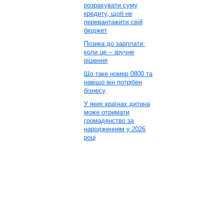
розрахувати суму
кредиту, щоб не
перевантажити свій
бюджет
Позика до зарплати:
коли це – зручне
рішення
Що таке номер 0800 та
навіщо він потрібен
бізнесу
У яких країнах дитина
може отримати
громадянство за
народженням у 2026
році