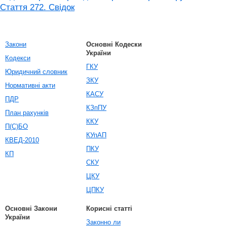
Стаття 272. Свідок
Закони
Основні Кодески
України
Кодекси
ГКУ
Юридичний словник
ЗКУ
Нормативні акти
КАСУ
ПДР
КЗпПУ
План рахунків
ККУ
П(С)БО
КУпАП
КВЕД-2010
ПКУ
КП
СКУ
ЦКУ
ЦПКУ
Основні Закони
Корисні статті
України
Законно ли