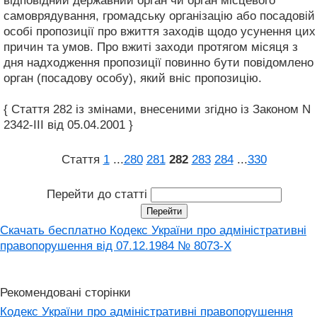
відповідний державний орган чи орган місцевого
самоврядування, громадську організацію або посадовій
особі пропозиції про вжиття заходів щодо усунення цих
причин та умов. Про вжиті заходи протягом місяця з
дня надходження пропозиції повинно бути повідомлено
орган (посадову особу), який вніс пропозицію.
{ Стаття 282 із змінами, внесеними згідно із Законом N
2342-III від 05.04.2001 }
Стаття
1
...
280
281
282
283
284
...
330
Перейти до статті
Скачать бесплатно Кодекс України про адміністративні
правопорушення вiд 07.12.1984 № 8073-X
Рекомендовані сторінки
Кодекс України про адміністративні правопорушення