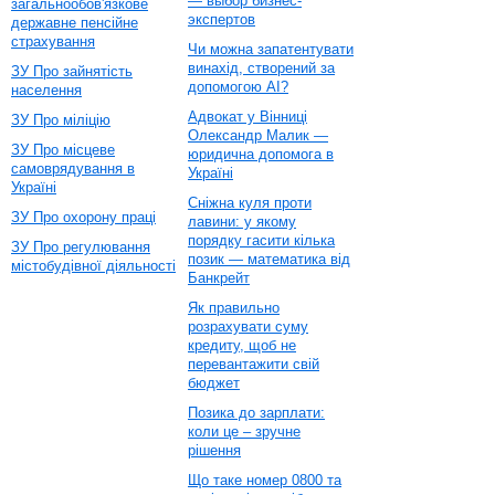
— выбор бизнес-
загальнообов'язкове
экспертов
державне пенсійне
страхування
Чи можна запатентувати
винахід, створений за
ЗУ Про зайнятість
допомогою AI?
населення
Адвокат у Вінниці
ЗУ Про міліцію
Олександр Малик —
ЗУ Про місцеве
юридична допомога в
самоврядування в
Україні
Україні
Сніжна куля проти
ЗУ Про охорону праці
лавини: у якому
порядку гасити кілька
ЗУ Про регулювання
позик — математика від
містобудівної діяльності
Банкрейт
Як правильно
розрахувати суму
кредиту, щоб не
перевантажити свій
бюджет
Позика до зарплати:
коли це – зручне
рішення
Що таке номер 0800 та