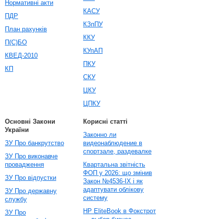
Нормативні акти
КАСУ
ПДР
КЗпПУ
План рахунків
ККУ
П(С)БО
КУпАП
КВЕД-2010
ПКУ
КП
СКУ
ЦКУ
ЦПКУ
Основні Закони
Корисні статті
України
Законно ли
ЗУ Про банкрутство
видеонаблюдение в
спортзале, раздевалке
ЗУ Про виконавче
провадження
Квартальна звітність
ФОП у 2026: що змінив
ЗУ Про відпустки
Закон №4536-IX і як
адаптувати облікову
ЗУ Про державну
систему
службу
HP EliteBook в Фокстрот
ЗУ Про