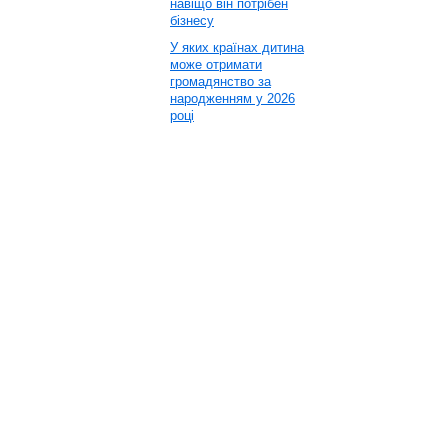
навіщо він потрібен
бізнесу
У яких країнах дитина
може отримати
громадянство за
народженням у 2026
році