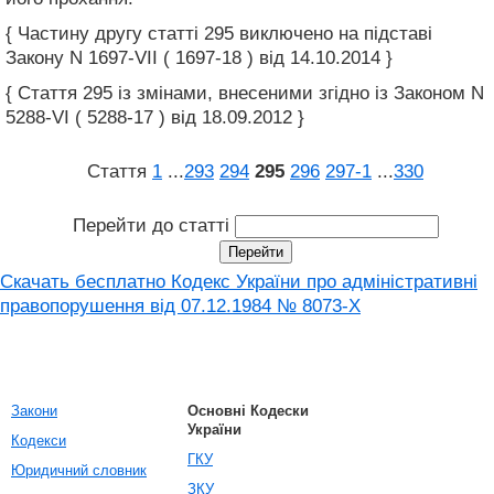
{ Частину другу статті 295 виключено на підставі
Закону N 1697-VII ( 1697-18 ) від 14.10.2014 }
{ Стаття 295 із змінами, внесеними згідно із Законом N
5288-VI ( 5288-17 ) від 18.09.2012 }
Стаття
1
...
293
294
295
296
297‑1
...
330
Перейти до статті
Скачать бесплатно Кодекс України про адміністративні
правопорушення вiд 07.12.1984 № 8073-X
Закони
Основні Кодески
України
Кодекси
ГКУ
Юридичний словник
ЗКУ