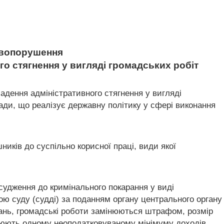
равопорушення
го стягнення у вигляді громадських робіт
ладення адміністративного стягнення у вигляді
ади, що реалізує державну політику у сфері виконання
иків до суспільно корисної праці, види якої
асудження до кримінального покарання у виді
ю суду (судді) за поданням органу центрального органу
рань, громадські роботи замінюються штрафом, розмір
внюють одному неоподатковуваному мінімуму доходів