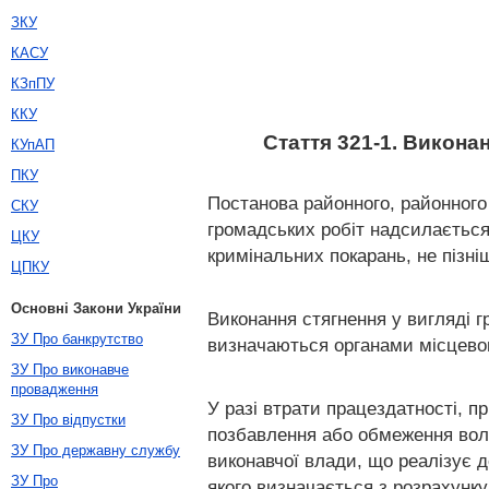
ЗКУ
КАСУ
КЗпПУ
ККУ
Стаття 321-1. Викона
КУпАП
ПКУ
Постанова районного, районного 
СКУ
громадських робіт надсилається
ЦКУ
кримінальних покарань, не пізні
ЦПКУ
Основні Закони України
Виконання стягнення у вигляді 
ЗУ Про банкрутство
визначаються органами місцево
ЗУ Про виконавче
провадження
У разі втрати працездатності, п
ЗУ Про відпустки
позбавлення або обмеження волі
ЗУ Про державну службу
виконавчої влади, що реалізує 
ЗУ Про
якого визначається з розрахунк