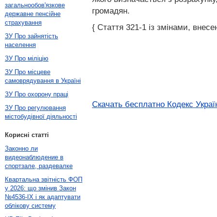
загальнообов'язкове
громадян.
державне пенсійне
страхування
{ Стаття 321-1 із змінами, внесен
ЗУ Про зайнятість
населення
ЗУ Про міліцію
ЗУ Про місцеве
самоврядування в Україні
ЗУ Про охорону праці
Скачать бесплатно Кодекс Украї
ЗУ Про регулювання
містобудівної діяльності
Корисні статті
Законно ли
видеонаблюдение в
спортзале, раздевалке
Квартальна звітність ФОП
у 2026: що змінив Закон
№4536-IX і як адаптувати
облікову систему