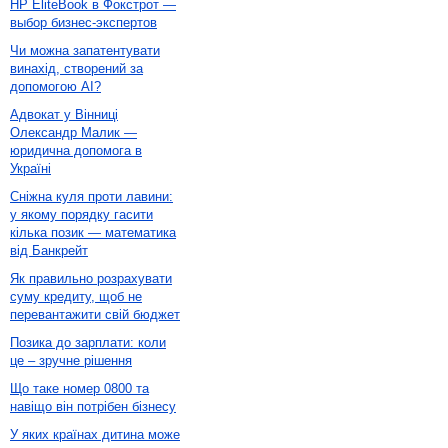
HP EliteBook в Фокстрот —
выбор бизнес-экспертов
Чи можна запатентувати
винахід, створений за
допомогою AI?
Адвокат у Вінниці
Олександр Малик —
юридична допомога в
Україні
Сніжна куля проти лавини:
у якому порядку гасити
кілька позик — математика
від Банкрейт
Як правильно розрахувати
суму кредиту, щоб не
перевантажити свій бюджет
Позика до зарплати: коли
це – зручне рішення
Що таке номер 0800 та
навіщо він потрібен бізнесу
У яких країнах дитина може