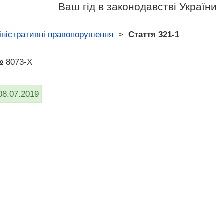
Ваш гід в законодавстві України
іністративні правопорушення
>
Стаття 321-1
№ 8073-X
08.07.2019