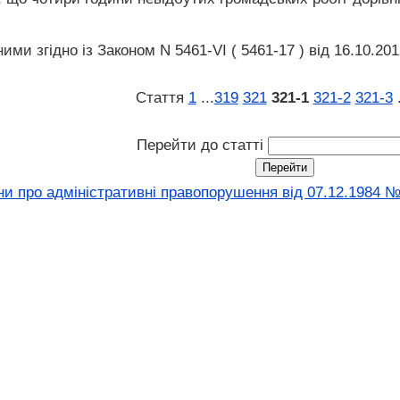
ими згідно із Законом N 5461-VI ( 5461-17 ) від 16.10.2012
Стаття
1
...
319
321
321‑1
321‑2
321‑3
Перейти до статті
ни про адміністративні правопорушення вiд 07.12.1984 