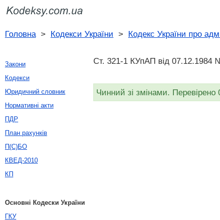
Головна
>
Кодекси України
>
Кодекс України про адм
Ст. 321-1 КУпАП вiд 07.12.1984 
Закони
Кодекси
Чинний зі змінами. Перевірено 
Юридичний словник
Нормативні акти
ПДР
План рахунків
П(С)БО
КВЕД-2010
КП
Основні Кодески України
ГКУ