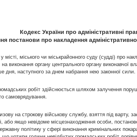
Кодекс України про адміністративні п
ння постанови про накладення адміністративно
у місті, міського чи міськрайонного суду (судді) про нак
 на виконання органу центрального органу виконавчої вл
ше дня, наступного за днем набрання нею законної сили.
громадських робіт здійснюється шляхом залучення порушн
го самоврядування.
ризову на строкову військову службу, взяття під варту, з
, або якщо невідоме місцезнаходження особи, постаново
державну політику у сфері виконання кримінальних пока
у, що чотири години невідбутих громадських робіт дорі