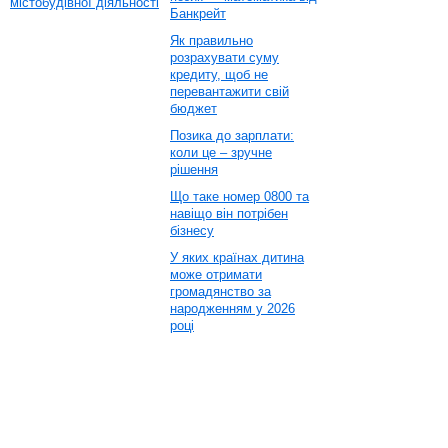
містобудівної діяльності
Банкрейт
Як правильно
розрахувати суму
кредиту, щоб не
перевантажити свій
бюджет
Позика до зарплати:
коли це – зручне
рішення
Що таке номер 0800 та
навіщо він потрібен
бізнесу
У яких країнах дитина
може отримати
громадянство за
народженням у 2026
році