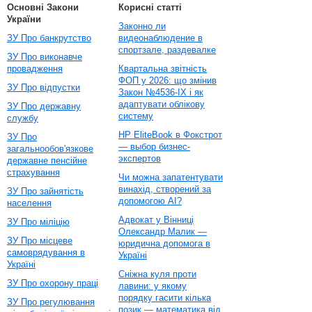
Основні Закони
Корисні статті
України
Законно ли
ЗУ Про банкрутство
видеонаблюдение в
спортзале, раздевалке
ЗУ Про виконавче
провадження
Квартальна звітність
ФОП у 2026: що змінив
ЗУ Про відпустки
Закон №4536-IX і як
адаптувати облікову
ЗУ Про державну
систему
службу
HP EliteBook в Фокстрот
ЗУ Про
— выбор бизнес-
загальнообов'язкове
экспертов
державне пенсійне
страхування
Чи можна запатентувати
винахід, створений за
ЗУ Про зайнятість
допомогою AI?
населення
Адвокат у Вінниці
ЗУ Про міліцію
Олександр Малик —
ЗУ Про місцеве
юридична допомога в
самоврядування в
Україні
Україні
Сніжна куля проти
ЗУ Про охорону праці
лавини: у якому
порядку гасити кілька
ЗУ Про регулювання
позик — математика від