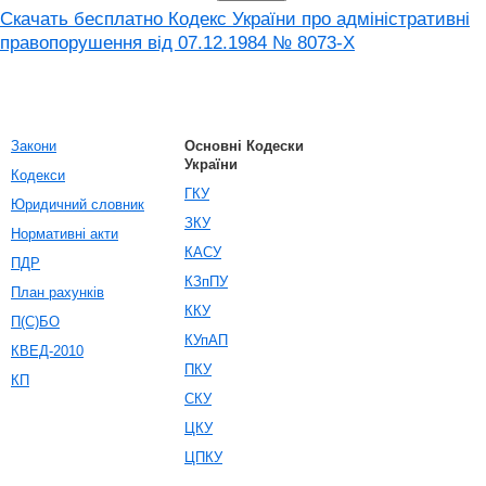
Скачать бесплатно Кодекс України про адміністративні
правопорушення вiд 07.12.1984 № 8073-X
Закони
Основні Кодески
України
Кодекси
ГКУ
Юридичний словник
ЗКУ
Нормативні акти
КАСУ
ПДР
КЗпПУ
План рахунків
ККУ
П(С)БО
КУпАП
КВЕД-2010
ПКУ
КП
СКУ
ЦКУ
ЦПКУ