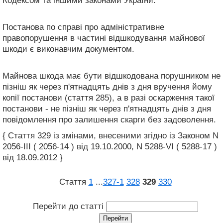
Кодексом та іншими законами України.
Постанова по справі про адміністративне
правопорушення в частині відшкодування майнової
шкоди є виконавчим документом.
Майнова шкода має бути відшкодована порушником не
пізніш як через п'ятнадцять днів з дня вручення йому
копії постанови (стаття 285), а в разі оскарження такої
постанови - не пізніш як через п'ятнадцять днів з дня
повідомлення про залишення скарги без задоволення.
{ Стаття 329 із змінами, внесеними згідно із Законом N
2056-III ( 2056-14 ) від 19.10.2000, N 5288-VI ( 5288-17 )
від 18.09.2012 }
Стаття
1
...
327‑1
328
329
330
Перейти до статті