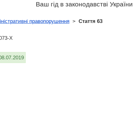
Ваш гід в законодавстві України
іністративні правопорушення
>
Стаття 63
073-X
08.07.2019