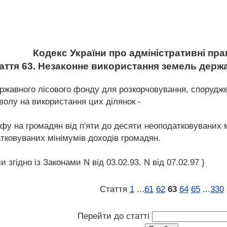
Кодекс України про адміністративні п
аття 63. Незаконне використання земель держ
ржавного лісового фонду для розкорчовування, спорудж
озволу на використання цих ділянок -
у на громадян від п'яти до десяти неоподатковуваних мі
атковуваних мінімумів доходів громадян.
 згідно із Законами N від 03.02.93, N від 07.02.97 }
Стаття
1
...
61
62
63
64
65
...
330
Перейти до статті