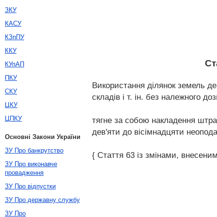
ЗКУ
КАСУ
КЗпПУ
ККУ
Ст
КУпАП
ПКУ
Використання ділянок земель де
СКУ
складів і т. ін. без належного д
ЦКУ
ЦПКУ
тягне за собою накладення штраф
дев'яти до вісімнадцяти неопод
Основні Закони України
ЗУ Про банкрутство
{ Стаття 63 із змінами, внесеними
ЗУ Про виконавче
провадження
ЗУ Про відпустки
ЗУ Про державну службу
ЗУ Про