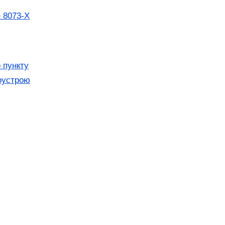
№ 8073-X
 пункту
гоустрою