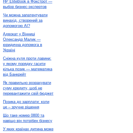
HP EliteBook в Фокстрот —
выбор бизнес-экспертов
Чи можна запатентувати
винахід, створений за
допомогою AI?
Адвокат у Вінниці
Олександр Малик —
юридична допомога в
Україні
Сніжна куля проти лавини:
у якому порядку гасити
кілька позик — математика
від Банкрейт
Як правильно розрахувати
суму кредиту, щоб не
перевантажити свій бюджет
Позика до зарплати: коли
це – зручне рішення
Що таке номер 0800 та
навіщо він потрібен бізнесу
У яких країнах дитина може