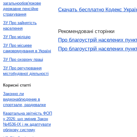
загальнообов'язкове
державне пенсійне
Скачать бесплатно Кодекс Украї
страхування
ЗУ Про зайнятість
населення
Рекомендовані сторінки
ЗУ Про міліцію
Про благоустрій населених пункт
ЗУ Про місцеве
Про благоустрій населених пунк
самоврядування в Україні
ЗУ Про охорону праці
ЗУ Про регулювання
містобудівної діяльності
Корисні статті
Законно ли
видеонаблюдение в
спортзале, раздевалке
Квартальна звітність ФОП
у 2026: що змінив Закон
№4536-IX і як адаптувати
облікову систему