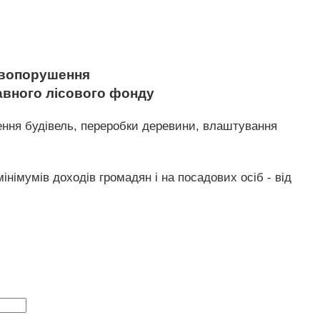
равопорушення
авного лісового фонду
ення будівель, переробки деревини, влаштування
німумів доходів громадян і на посадових осіб - від