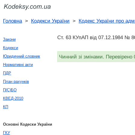
Головна
>
Кодекси України
>
Кодекс України про адм
Ст. 63 КУпАП вiд 07.12.1984 № 8
Закони
Кодекси
Чинний зі змінами. Перевірено 
Юридичний словник
Нормативні акти
ПДР
План рахунків
П(С)БО
КВЕД-2010
КП
Основні Кодески України
ГКУ