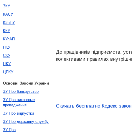
ЗКУ
КАСУ
КЗпПУ
ККУ
КУпАП
ПКУ
До працівників підприємств, ус
СКУ
колективами правилах внутрішньо
ЦКУ
ЦПКУ
Основні Закони України
ЗУ Про банкрутство
ЗУ Про виконавче
провадження
Скачать бесплатно Кодекс законі
ЗУ Про відпустки
ЗУ Про державну службу
ЗУ Про