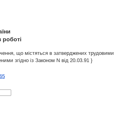
аїни
в роботі
хочення, що містяться в затверджених трудовими
ими згідно із Законом N від 20.03.91 }
65