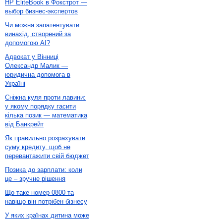
HP EliteBook в Фокстрот —
выбор бизнес-экспертов
Чи можна запатентувати
винахід, створений за
допомогою AI?
Адвокат у Вінниці
Олександр Малик —
юридична допомога в
Україні
Сніжна куля проти лавини:
у якому порядку гасити
кілька позик — математика
від Банкрейт
Як правильно розрахувати
суму кредиту, щоб не
перевантажити свій бюджет
Позика до зарплати: коли
це – зручне рішення
Що таке номер 0800 та
навіщо він потрібен бізнесу
У яких країнах дитина може