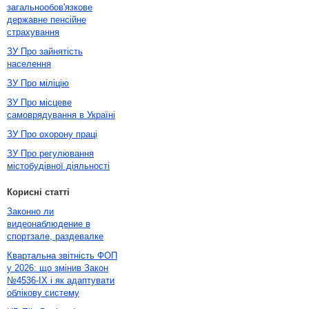
загальнообов'язкове
державне пенсійне
страхування
ЗУ Про зайнятість
населення
ЗУ Про міліцію
ЗУ Про місцеве
самоврядування в Україні
ЗУ Про охорону праці
ЗУ Про регулювання
містобудівної діяльності
Корисні статті
Законно ли
видеонаблюдение в
спортзале, раздевалке
Квартальна звітність ФОП
у 2026: що змінив Закон
№4536-IX і як адаптувати
облікову систему