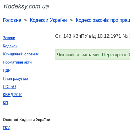
Головна
>
Кодекси України
>
Кодекс законів про пра
Ст. 143 КЗпПУ від 10.12.1971 № 3
Закони
Кодекси
Чинний зі змінами. Перевірено 
Юридичний словник
Нормативні акти
ПДР
План рахунків
П(С)БО
КВЕД-2010
КП
Основні Кодески України
ГКУ