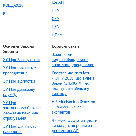
КУпАП
КВЕД-2010
ПКУ
КП
СКУ
ЦКУ
ЦПКУ
Основні Закони
Корисні статті
України
Законно ли
ЗУ Про банкрутство
видеонаблюдение в
спортзале, раздевалке
ЗУ Про виконавче
провадження
Квартальна звітність
ФОП у 2026: що змінив
ЗУ Про відпустки
Закон №4536-IX і як
адаптувати облікову
ЗУ Про державну
систему
службу
HP EliteBook в Фокстрот
ЗУ Про
— выбор бизнес-
загальнообов'язкове
экспертов
державне пенсійне
страхування
Чи можна запатентувати
винахід, створений за
ЗУ Про зайнятість
допомогою AI?
населення