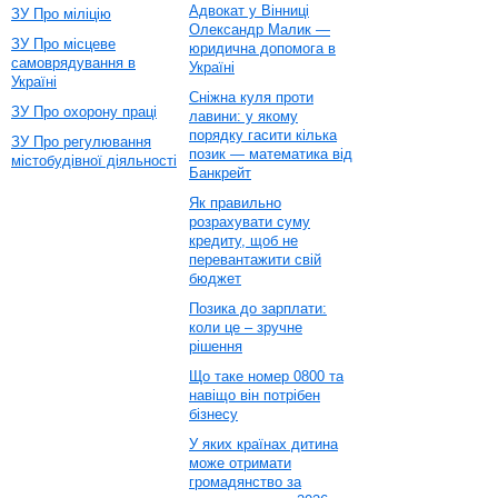
Адвокат у Вінниці
ЗУ Про міліцію
Олександр Малик —
ЗУ Про місцеве
юридична допомога в
самоврядування в
Україні
Україні
Сніжна куля проти
ЗУ Про охорону праці
лавини: у якому
порядку гасити кілька
ЗУ Про регулювання
позик — математика від
містобудівної діяльності
Банкрейт
Як правильно
розрахувати суму
кредиту, щоб не
перевантажити свій
бюджет
Позика до зарплати:
коли це – зручне
рішення
Що таке номер 0800 та
навіщо він потрібен
бізнесу
У яких країнах дитина
може отримати
громадянство за