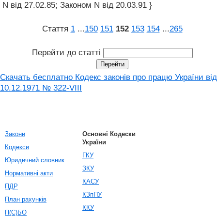
N від 27.02.85; Законом N від 20.03.91 }
Стаття
1
...
150
151
152
153
154
...
265
Перейти до статті
Скачать бесплатно Кодекс законів про працю України від
10.12.1971 № 322-VIII
Закони
Основні Кодески
України
Кодекси
ГКУ
Юридичний словник
ЗКУ
Нормативні акти
КАСУ
ПДР
КЗпПУ
План рахунків
ККУ
П(С)БО