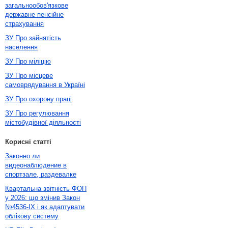
загальнообов'язкове
державне пенсійне
страхування
ЗУ Про зайнятість
населення
ЗУ Про міліцію
ЗУ Про місцеве
самоврядування в Україні
ЗУ Про охорону праці
ЗУ Про регулювання
містобудівної діяльності
Корисні статті
Законно ли
видеонаблюдение в
спортзале, раздевалке
Квартальна звітність ФОП
у 2026: що змінив Закон
№4536-IX і як адаптувати
облікову систему