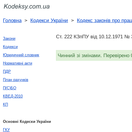
Головна
>
Кодекси України
>
Кодекс законів про пра
Ст. 222 КЗпПУ від 10.12.1971 № 3
Закони
Кодекси
Чинний зі змінами. Перевірено 
Юридичний словник
Нормативні акти
ПДР
План рахунків
П(С)БО
КВЕД-2010
КП
Основні Кодески України
ГКУ