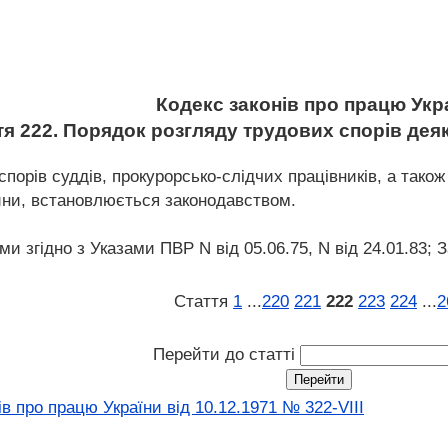
Кодекс законів про працю Укр
тя 222. Порядок розгляду трудових спорів деяк
порів суддів, прокурорсько-слідчих працівників, а також
чини, встановлюється законодавством.
ми згідно з Указами ПВР N від 05.06.75, N від 24.01.83; З
Стаття
1
...
220
221
222
223
224
...
2
Перейти до статті
в про працю України від 10.12.1971 № 322-VIII