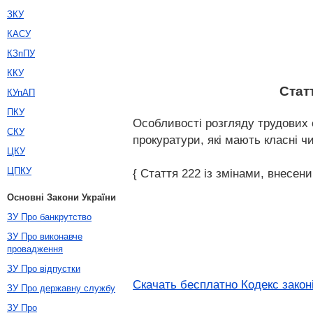
ЗКУ
КАСУ
КЗпПУ
ККУ
Стат
КУпАП
ПКУ
Особливості розгляду трудових с
СКУ
прокуратури, які мають класні 
ЦКУ
ЦПКУ
{ Стаття 222 із змінами, внесени
Основні Закони України
ЗУ Про банкрутство
ЗУ Про виконавче
провадження
ЗУ Про відпустки
Скачать бесплатно Кодекс законі
ЗУ Про державну службу
ЗУ Про