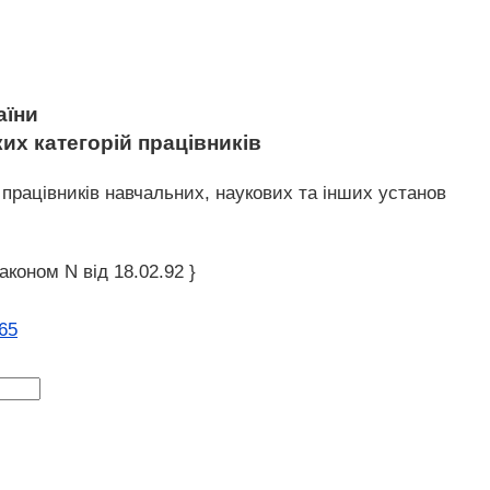
аїни
их категорій працівників
 працівників навчальних, наукових та інших установ
аконом N від 18.02.92 }
65