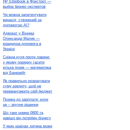
HP EliteBook в Фокстрот —
выбор бизнес-экспертов
Чи можна запатентувати
винахід, створений за
допомогою AI?
Адвокат у Вінниці
Олександр Малик —
юридична допомога в
Україні
Сніжна куля проти лавини:
у якому порядку гасити
кілька позик — математика
від Банкрейт
Як правильно розрахувати
суму кредиту, щоб не
перевантажити свій бюджет
Позика до зарплати: коли
це – зручне рішення
Що таке номер 0800 та
навіщо він потрібен бізнесу
У яких країнах дитина може