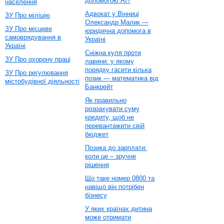
допомогою AI?
населення
Адвокат у Вінниці
ЗУ Про міліцію
Олександр Малик —
ЗУ Про місцеве
юридична допомога в
самоврядування в
Україні
Україні
Сніжна куля проти
ЗУ Про охорону праці
лавини: у якому
порядку гасити кілька
ЗУ Про регулювання
позик — математика від
містобудівної діяльності
Банкрейт
Як правильно
розрахувати суму
кредиту, щоб не
перевантажити свій
бюджет
Позика до зарплати:
коли це – зручне
рішення
Що таке номер 0800 та
навіщо він потрібен
бізнесу
У яких країнах дитина
може отримати