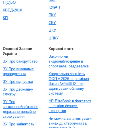
П(С)БО
КУпАП
КВЕД-2010
ПКУ
КП
СКУ
ЦКУ
ЦПКУ
Основні Закони
Корисні статті
України
Законно ли
ЗУ Про банкрутство
видеонаблюдение в
спортзале, раздевалке
ЗУ Про виконавче
провадження
Квартальна звітність
ФОП у 2026: що змінив
ЗУ Про відпустки
Закон №4536-IX і як
адаптувати облікову
ЗУ Про державну
систему
службу
HP EliteBook в Фокстрот
ЗУ Про
— выбор бизнес-
загальнообов'язкове
экспертов
державне пенсійне
страхування
Чи можна запатентувати
винахід, створений за
ЗУ Про зайнятість