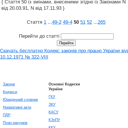
{ Стаття 50 із змінами, внесеними згідно із Законами N
від 20.03.91, N від 17.11.93 }
Стаття
1
...
49‑2
49‑4
50
51
52
...
265
Перейти до статті
Скачать бесплатно Кодекс законів про працю України від
10.12.1971 № 322-VIII
Закони
Основні Кодески
України
Кодекси
ГКУ
Юридичний словник
ЗКУ
Нормативні акти
КАСУ
ПДР
КЗпПУ
План рахунків
ККУ