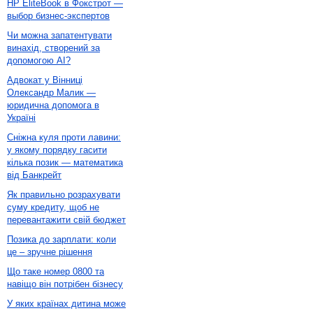
HP EliteBook в Фокстрот —
выбор бизнес-экспертов
Чи можна запатентувати
винахід, створений за
допомогою AI?
Адвокат у Вінниці
Олександр Малик —
юридична допомога в
Україні
Сніжна куля проти лавини:
у якому порядку гасити
кілька позик — математика
від Банкрейт
Як правильно розрахувати
суму кредиту, щоб не
перевантажити свій бюджет
Позика до зарплати: коли
це – зручне рішення
Що таке номер 0800 та
навіщо він потрібен бізнесу
У яких країнах дитина може