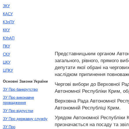
ЗКУ
КАСУ
КЗпПУ
ККУ
КУпАП
ПКУ
Представницьким органом Автоно
СКУ
загального, рівного, прямого в
ЦКУ
депутати якої обрані на чергов
ЦПКУ
наслідком припинення повноважен
Основні Закони України
Чергові вибори до Верховної Ра
ЗУ Про банкрутство
Автономної Республіки Крим, об
ЗУ Про виконавче
Верховна Рада Автономної Респу
провадження
Автономній Республіці Крим.
ЗУ Про відпустки
Урядом Автономної Республіки К
ЗУ Про державну службу
призначається на посаду та зві
ЗУ Про