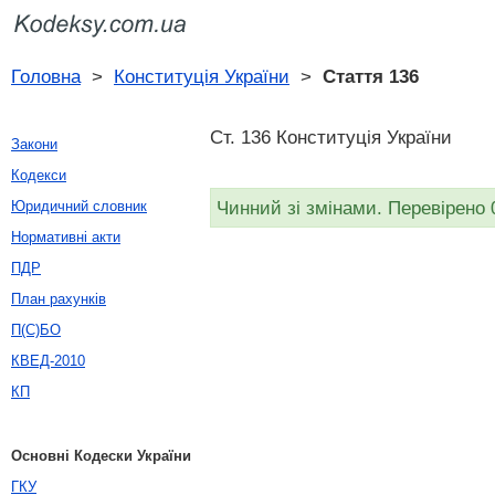
Головна
>
Конституція України
>
Стаття 136
Ст. 136 Конституція України
Закони
Кодекси
Чинний зі змінами. Перевірено 
Юридичний словник
Нормативні акти
ПДР
План рахунків
П(С)БО
КВЕД-2010
КП
Основні Кодески України
ГКУ