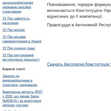
загальнообов'язкове
Повноваження, порядок формуван
державне пенсійне
визначаються Конституцією Укра
страхування
віднесених до її компетенції.
ЗУ Про зайнятість
населення
Правосуддя в Автономній Респуб
ЗУ Про міліцію
ЗУ Про місцеве
самоврядування в Україні
ЗУ Про охорону праці
ЗУ Про регулювання
містобудівної діяльності
Скачать бесплатно Конституція 
Корисні статті
Законно ли
видеонаблюдение в
спортзале, раздевалке
Квартальна звітність ФОП
у 2026: що змінив Закон
№4536-IX і як адаптувати
облікову систему