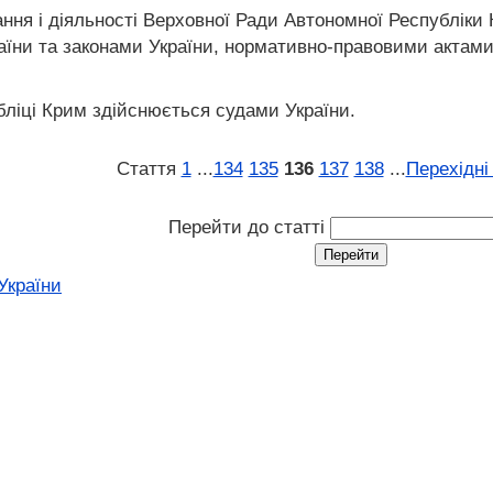
ня і діяльності Верховної Ради Автономної Республіки К
їни та законами України, нормативно-правовими актами
ліці Крим здійснюється судами України.
Стаття
1
...
134
135
136
137
138
...
Перехідні
Перейти до статті
України