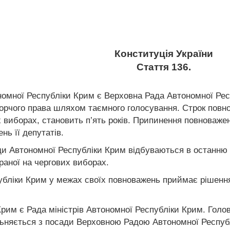
Конституція України
Стаття 136.
мної Республіки Крим є Верховна Рада Автономної Респ
иборчого права шляхом таємного голосування. Строк пов
их виборах, становить п’ять років. Припинення повноваж
ь її депутатів.
ди Автономної Республіки Крим відбуваються в останню 
раної на чергових виборах.
бліки Крим у межах своїх повноважень приймає рішення 
рим є Рада міністрів Автономної Республіки Крим. Голов
льняється з посади Верховною Радою Автономної Респуб