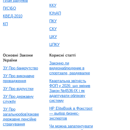
План рахунків
ККУ
П(С)БО
КУпАП
КВЕД-2010
ПКУ
КП
СКУ
ЦКУ
ЦПКУ
Основні Закони
Корисні статті
України
Законно ли
ЗУ Про банкрутство
видеонаблюдение в
спортзале, раздевалке
ЗУ Про виконавче
провадження
Квартальна звітність
ФОП у 2026: що змінив
ЗУ Про відпустки
Закон №4536-IX і як
адаптувати облікову
ЗУ Про державну
систему
службу
HP EliteBook в Фокстрот
ЗУ Про
— выбор бизнес-
загальнообов'язкове
экспертов
державне пенсійне
страхування
Чи можна запатентувати