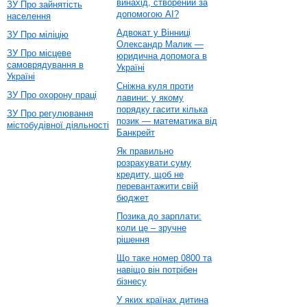
винахід, створений за
ЗУ Про зайнятість
допомогою AI?
населення
Адвокат у Вінниці
ЗУ Про міліцію
Олександр Малик —
ЗУ Про місцеве
юридична допомога в
самоврядування в
Україні
Україні
Сніжна куля проти
ЗУ Про охорону праці
лавини: у якому
порядку гасити кілька
ЗУ Про регулювання
позик — математика від
містобудівної діяльності
Банкрейт
Як правильно
розрахувати суму
кредиту, щоб не
перевантажити свій
бюджет
Позика до зарплати:
коли це – зручне
рішення
Що таке номер 0800 та
навіщо він потрібен
бізнесу
У яких країнах дитина