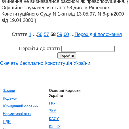
вчинення не визнавалися законом як правопорушення. {
Офіційне тлумачення статті 58 див. в Рішеннях
Конституційного Суду N 1-зп від 13.05.97, N 6-рп/2000
від 19.04.2000 }
Стаття
1
...
56
57
58
59
60
...
Перехідні положення
Перейти до статті
Скачать бесплатно Конституція України
Закони
Основні Кодески
України
Кодекси
ГКУ
Юридичний словник
ЗКУ
Нормативні акти
КАСУ
ПДР
КЗпПУ