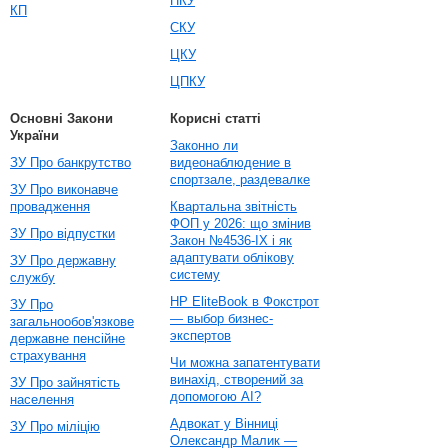
ПКУ
КП
СКУ
ЦКУ
ЦПКУ
Основні Закони
Корисні статті
України
Законно ли
ЗУ Про банкрутство
видеонаблюдение в
спортзале, раздевалке
ЗУ Про виконавче
провадження
Квартальна звітність
ФОП у 2026: що змінив
ЗУ Про відпустки
Закон №4536-IX і як
адаптувати облікову
ЗУ Про державну
систему
службу
HP EliteBook в Фокстрот
ЗУ Про
— выбор бизнес-
загальнообов'язкове
экспертов
державне пенсійне
страхування
Чи можна запатентувати
винахід, створений за
ЗУ Про зайнятість
допомогою AI?
населення
Адвокат у Вінниці
ЗУ Про міліцію
Олександр Малик —