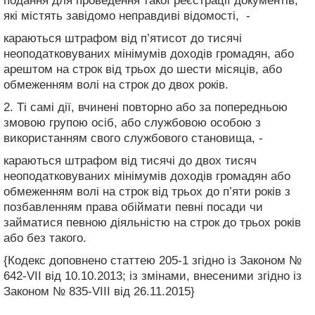
подання для проведення такої реєстрації документів,
які містять завідомо неправдиві відомості, -
караються штрафом від п’ятисот до тисячі
неоподатковуваних мінімумів доходів громадян, або
арештом на строк від трьох до шести місяців, або
обмеженням волі на строк до двох років.
2. Ті самі дії, вчинені повторно або за попередньою
змовою групою осіб, або службовою особою з
використанням свого службового становища, -
караються штрафом від тисячі до двох тисяч
неоподатковуваних мінімумів доходів громадян або
обмеженням волі на строк від трьох до п’яти років з
позбавленням права обіймати певні посади чи
займатися певною діяльністю на строк до трьох років
або без такого.
{Кодекс доповнено статтею 205-1 згідно із Законом №
642-VII від 10.10.2013; із змінами, внесеними згідно із
Законом № 835-VIII від 26.11.2015}