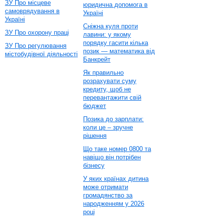
ЗУ Про місцеве
юридична допомога в
самоврядування в
Україні
Україні
Сніжна куля проти
ЗУ Про охорону праці
лавини: у якому
порядку гасити кілька
ЗУ Про регулювання
позик — математика від
містобудівної діяльності
Банкрейт
Як правильно
розрахувати суму
кредиту, щоб не
перевантажити свій
бюджет
Позика до зарплати:
коли це – зручне
рішення
Що таке номер 0800 та
навіщо він потрібен
бізнесу
У яких країнах дитина
може отримати
громадянство за
народженням у 2026
році