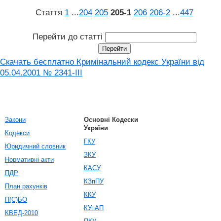
Стаття
1
...
204
205
205‑1
206
206‑2
...
447
Перейти до статті
Скачать бесплатно Кримінальний кодекс України від
05.04.2001 № 2341-III
Закони
Основні Кодески
України
Кодекси
ГКУ
Юридичний словник
ЗКУ
Нормативні акти
КАСУ
ПДР
КЗпПУ
План рахунків
ККУ
П(С)БО
КУпАП
КВЕД-2010