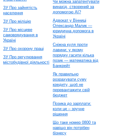
Чи можна запатентувати
винахід, створений за
ЗУ Про зайнятість
допомогою AI?
населення
Адвокат у Вінниці
ЗУ Про міліцію
Олександр Малик —
ЗУ Про місцеве
юридична допомога в
самоврядування в
Україні
Україні
Сніжна куля проти
ЗУ Про охорону праці
лавини: у якому
порядку гасити кілька
ЗУ Про регулювання
позик — математика від
містобудівної діяльності
Банкрейт
Як правильно
розрахувати суму
кредиту, щоб не
перевантажити свій
бюджет
Позика до зарплати:
коли це – зручне
рішення
Що таке номер 0800 та
навіщо він потрібен
бізнесу