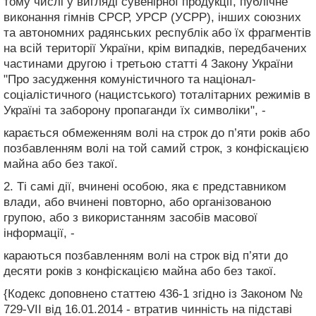
тому числі у вигляді сувенірної продукції, публічне
виконання гімнів СРСР, УРСР (УСРР), інших союзних
та автономних радянських республік або їх фрагментів
на всій території України, крім випадків, передбачених
частинами другою і третьою статті 4 Закону України
"Про засудження комуністичного та націонал-
соціалістичного (нацистського) тоталітарних режимів в
Україні та заборону пропаганди їх символіки", -
карається обмеженням волі на строк до п’яти років або
позбавленням волі на той самий строк, з конфіскацією
майна або без такої.
2. Ті самі дії, вчинені особою, яка є представником
влади, або вчинені повторно, або організованою
групою, або з використанням засобів масової
інформації, -
караються позбавленням волі на строк від п’яти до
десяти років з конфіскацією майна або без такої.
{Кодекс доповнено статтею 436-1 згідно із Законом №
729-VII від 16.01.2014 - втратив чинність на підставі