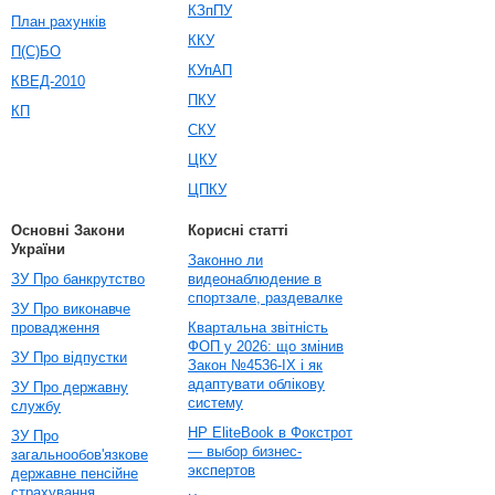
КЗпПУ
План рахунків
ККУ
П(С)БО
КУпАП
КВЕД-2010
ПКУ
КП
СКУ
ЦКУ
ЦПКУ
Основні Закони
Корисні статті
України
Законно ли
ЗУ Про банкрутство
видеонаблюдение в
спортзале, раздевалке
ЗУ Про виконавче
провадження
Квартальна звітність
ФОП у 2026: що змінив
ЗУ Про відпустки
Закон №4536-IX і як
адаптувати облікову
ЗУ Про державну
систему
службу
HP EliteBook в Фокстрот
ЗУ Про
— выбор бизнес-
загальнообов'язкове
экспертов
державне пенсійне
страхування