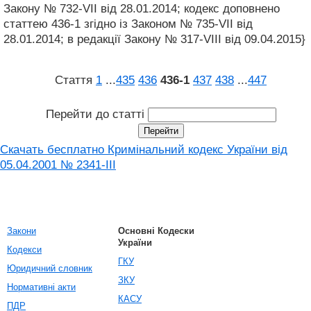
Закону № 732-VII від 28.01.2014; кодекс доповнено
статтею 436-1 згідно із Законом № 735-VII від
28.01.2014; в редакції Закону № 317-VIII від 09.04.2015}
Стаття
1
...
435
436
436‑1
437
438
...
447
Перейти до статті
Скачать бесплатно Кримінальний кодекс України від
05.04.2001 № 2341-III
Закони
Основні Кодески
України
Кодекси
ГКУ
Юридичний словник
ЗКУ
Нормативні акти
КАСУ
ПДР