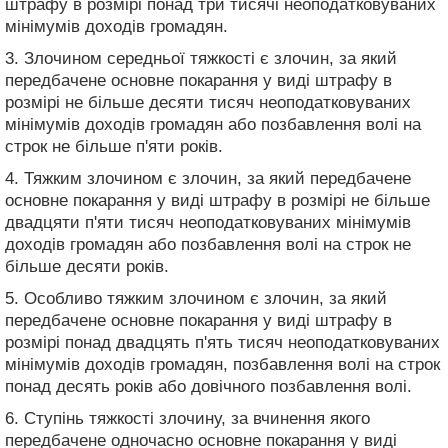
штрафу в розмірі понад три тисячі неоподатковуваних
мінімумів доходів громадян.
3. Злочином середньої тяжкості є злочин, за який
передбачене основне покарання у виді штрафу в
розмірі не більше десяти тисяч неоподатковуваних
мінімумів доходів громадян або позбавлення волі на
строк не більше п'яти років.
4. Тяжким злочином є злочин, за який передбачене
основне покарання у виді штрафу в розмірі не більше
двадцяти п'яти тисяч неоподатковуваних мінімумів
доходів громадян або позбавлення волі на строк не
більше десяти років.
5. Особливо тяжким злочином є злочин, за який
передбачене основне покарання у виді штрафу в
розмірі понад двадцять п'ять тисяч неоподатковуваних
мінімумів доходів громадян, позбавлення волі на строк
понад десять років або довічного позбавлення волі.
6. Ступінь тяжкості злочину, за вчинення якого
передбачене одночасно основне покарання у виді