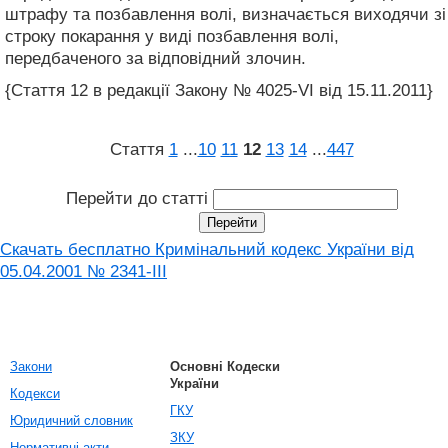
штрафу та позбавлення волі, визначається виходячи зі
строку покарання у виді позбавлення волі,
передбаченого за відповідний злочин.
{Стаття 12 в редакції Закону № 4025-VI від 15.11.2011}
Стаття
1
...
10
11
12
13
14
...
447
Перейти до статті
Скачать бесплатно Кримінальний кодекс України від
05.04.2001 № 2341-III
Закони
Основні Кодески
України
Кодекси
ГКУ
Юридичний словник
ЗКУ
Нормативні акти