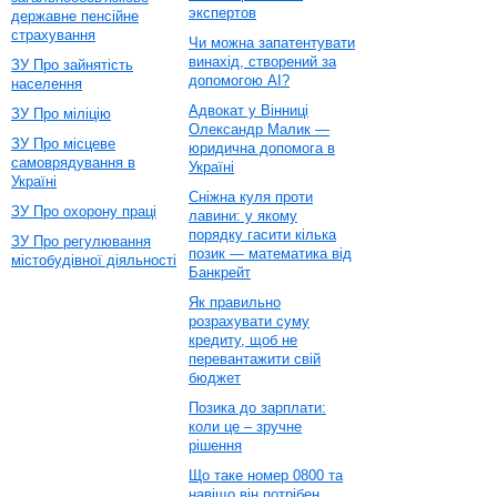
экспертов
державне пенсійне
страхування
Чи можна запатентувати
винахід, створений за
ЗУ Про зайнятість
допомогою AI?
населення
Адвокат у Вінниці
ЗУ Про міліцію
Олександр Малик —
ЗУ Про місцеве
юридична допомога в
самоврядування в
Україні
Україні
Сніжна куля проти
ЗУ Про охорону праці
лавини: у якому
порядку гасити кілька
ЗУ Про регулювання
позик — математика від
містобудівної діяльності
Банкрейт
Як правильно
розрахувати суму
кредиту, щоб не
перевантажити свій
бюджет
Позика до зарплати:
коли це – зручне
рішення
Що таке номер 0800 та
навіщо він потрібен