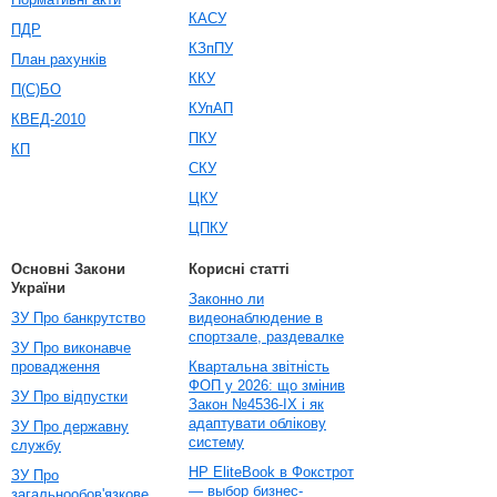
КАСУ
ПДР
КЗпПУ
План рахунків
ККУ
П(С)БО
КУпАП
КВЕД-2010
ПКУ
КП
СКУ
ЦКУ
ЦПКУ
Основні Закони
Корисні статті
України
Законно ли
ЗУ Про банкрутство
видеонаблюдение в
спортзале, раздевалке
ЗУ Про виконавче
провадження
Квартальна звітність
ФОП у 2026: що змінив
ЗУ Про відпустки
Закон №4536-IX і як
адаптувати облікову
ЗУ Про державну
систему
службу
HP EliteBook в Фокстрот
ЗУ Про
— выбор бизнес-
загальнообов'язкове