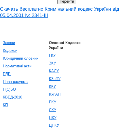
Скачать бесплатно Кримінальний кодекс України від
05.04.2001 № 2341-III
Закони
Основні Кодески
України
Кодекси
ГКУ
Юридичний словник
ЗКУ
Нормативні акти
КАСУ
ПДР
КЗпПУ
План рахунків
ККУ
П(С)БО
КУпАП
КВЕД-2010
ПКУ
КП
СКУ
ЦКУ
ЦПКУ