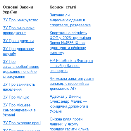
Основні Закони
Корисні статті
України
Законно ли
ЗУ Про банкрутство
видеонаблюдение в
спортзале, раздевалке
ЗУ Про виконавче
провадження
Квартальна звітність
ФОП у 2026: що змінив
ЗУ Про відпустки
Закон №4536-IX і як
адаптувати облікову
ЗУ Про державну
систему
службу
HP EliteBook в Фокстрот
ЗУ Про
— выбор бизнес-
загальнообов'язкове
экспертов
державне пенсійне
страхування
Чи можна запатентувати
винахід, створений за
ЗУ Про зайнятість
допомогою AI?
населення
Адвокат у Вінниці
ЗУ Про міліцію
Олександр Малик —
ЗУ Про місцеве
юридична допомога в
самоврядування в
Україні
Україні
Сніжна куля проти
ЗУ Про охорону праці
лавини: у якому
порядку гасити кілька
ЗУ Про регулювання