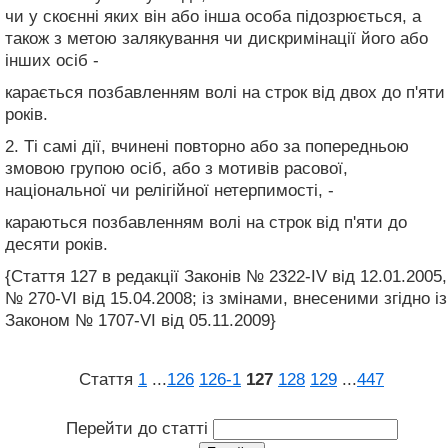
чи у скоєнні яких він або інша особа підозрюється, а
також з метою залякування чи дискримінації його або
інших осіб -
карається позбавленням волі на строк від двох до п'яти
років.
2. Ті самі дії, вчинені повторно або за попередньою
змовою групою осіб, або з мотивів расової,
національної чи релігійної нетерпимості, -
караються позбавленням волі на строк від п'яти до
десяти років.
{Стаття 127 в редакції Законів № 2322-IV від 12.01.2005,
№ 270-VI від 15.04.2008; із змінами, внесеними згідно із
Законом № 1707-VI від 05.11.2009}
Стаття
1
...
126
126‑1
127
128
129
...
447
Перейти до статті