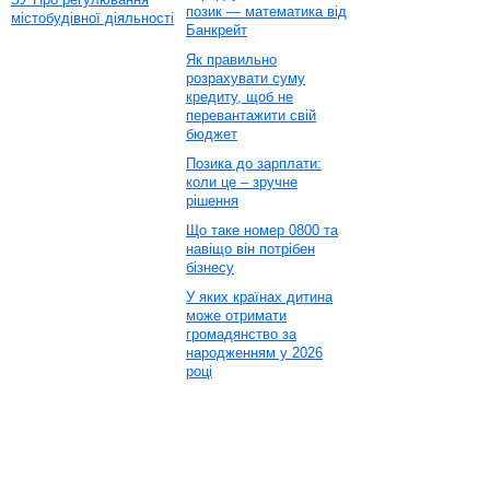
позик — математика від
містобудівної діяльності
Банкрейт
Як правильно
розрахувати суму
кредиту, щоб не
перевантажити свій
бюджет
Позика до зарплати:
коли це – зручне
рішення
Що таке номер 0800 та
навіщо він потрібен
бізнесу
У яких країнах дитина
може отримати
громадянство за
народженням у 2026
році