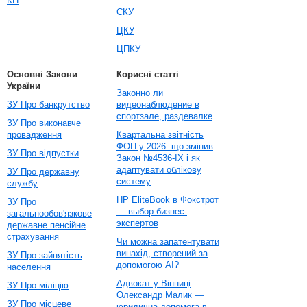
КП
СКУ
ЦКУ
ЦПКУ
Основні Закони
Корисні статті
України
Законно ли
ЗУ Про банкрутство
видеонаблюдение в
спортзале, раздевалке
ЗУ Про виконавче
провадження
Квартальна звітність
ФОП у 2026: що змінив
ЗУ Про відпустки
Закон №4536-IX і як
адаптувати облікову
ЗУ Про державну
систему
службу
HP EliteBook в Фокстрот
ЗУ Про
— выбор бизнес-
загальнообов'язкове
экспертов
державне пенсійне
страхування
Чи можна запатентувати
винахід, створений за
ЗУ Про зайнятість
допомогою AI?
населення
Адвокат у Вінниці
ЗУ Про міліцію
Олександр Малик —
ЗУ Про місцеве
юридична допомога в