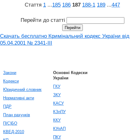
Стаття
1
...
185
186
187
188‑1
189
...
447
Перейти до статті
Скачать бесплатно Кримінальний кодекс України від
05.04.2001 № 2341-III
Закони
Основні Кодески
України
Кодекси
ГКУ
Юридичний словник
ЗКУ
Нормативні акти
КАСУ
ПДР
КЗпПУ
План рахунків
ККУ
П(С)БО
КУпАП
КВЕД-2010
ПКУ