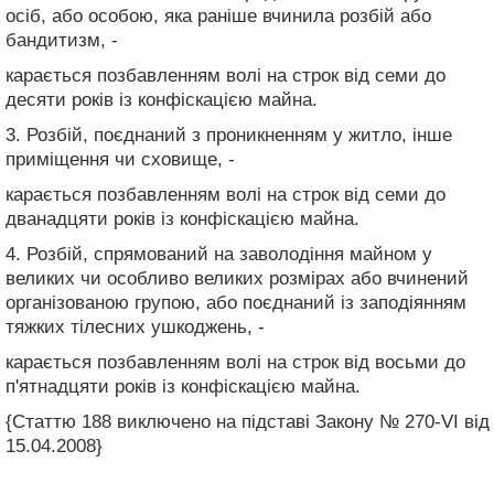
осіб, або особою, яка раніше вчинила розбій або
бандитизм, -
карається позбавленням волі на строк від семи до
десяти років із конфіскацією майна.
3. Розбій, поєднаний з проникненням у житло, інше
приміщення чи сховище, -
карається позбавленням волі на строк від семи до
дванадцяти років із конфіскацією майна.
4. Розбій, спрямований на заволодіння майном у
великих чи особливо великих розмірах або вчинений
організованою групою, або поєднаний із заподіянням
тяжких тілесних ушкоджень, -
карається позбавленням волі на строк від восьми до
п'ятнадцяти років із конфіскацією майна.
{Статтю 188 виключено на підставі Закону № 270-VI від
15.04.2008}