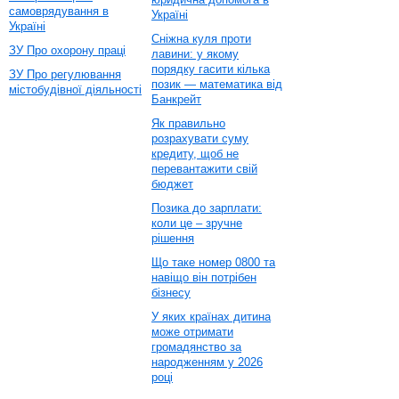
самоврядування в
Україні
Україні
Сніжна куля проти
ЗУ Про охорону праці
лавини: у якому
порядку гасити кілька
ЗУ Про регулювання
позик — математика від
містобудівної діяльності
Банкрейт
Як правильно
розрахувати суму
кредиту, щоб не
перевантажити свій
бюджет
Позика до зарплати:
коли це – зручне
рішення
Що таке номер 0800 та
навіщо він потрібен
бізнесу
У яких країнах дитина
може отримати
громадянство за
народженням у 2026
році