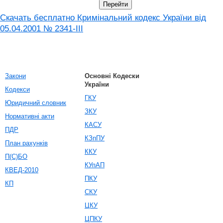
Скачать бесплатно Кримінальний кодекс України від
05.04.2001 № 2341-III
Закони
Основні Кодески
України
Кодекси
ГКУ
Юридичний словник
ЗКУ
Нормативні акти
КАСУ
ПДР
КЗпПУ
План рахунків
ККУ
П(С)БО
КУпАП
КВЕД-2010
ПКУ
КП
СКУ
ЦКУ
ЦПКУ