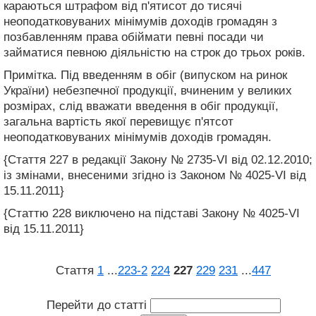
караються штрафом від п'ятисот до тисячі
неоподатковуваних мінімумів доходів громадян з
позбавленням права обіймати певні посади чи
займатися певною діяльністю на строк до трьох років.
Примітка. Під введенням в обіг (випуском на ринок
України) небезпечної продукції, вчиненим у великих
розмірах, слід вважати введення в обіг продукції,
загальна вартість якої перевищує п'ятсот
неоподатковуваних мінімумів доходів громадян.
{Стаття 227 в редакції Закону № 2735-VI від 02.12.2010;
із змінами, внесеними згідно із Законом № 4025-VI від
15.11.2011}
{Статтю 228 виключено на підставі Закону № 4025-VI
від 15.11.2011}
Стаття
1
...
223‑2
224
227
229
231
...
447
Перейти до статті