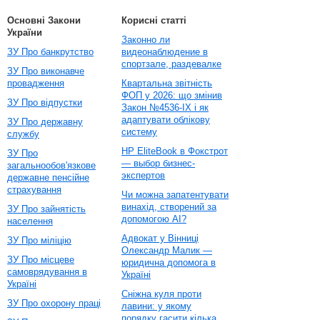
Основні Закони
Корисні статті
України
Законно ли
ЗУ Про банкрутство
видеонаблюдение в
спортзале, раздевалке
ЗУ Про виконавче
провадження
Квартальна звітність
ФОП у 2026: що змінив
ЗУ Про відпустки
Закон №4536-IX і як
адаптувати облікову
ЗУ Про державну
систему
службу
HP EliteBook в Фокстрот
ЗУ Про
— выбор бизнес-
загальнообов'язкове
экспертов
державне пенсійне
страхування
Чи можна запатентувати
винахід, створений за
ЗУ Про зайнятість
допомогою AI?
населення
Адвокат у Вінниці
ЗУ Про міліцію
Олександр Малик —
ЗУ Про місцеве
юридична допомога в
самоврядування в
Україні
Україні
Сніжна куля проти
ЗУ Про охорону праці
лавини: у якому
порядку гасити кілька