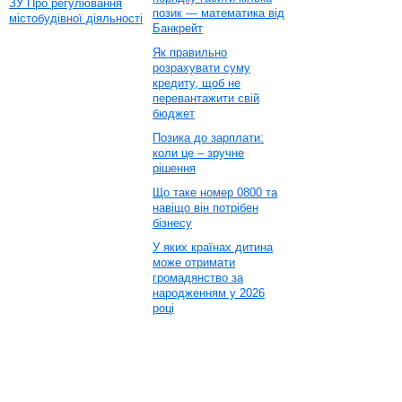
ЗУ Про регулювання
позик — математика від
містобудівної діяльності
Банкрейт
Як правильно
розрахувати суму
кредиту, щоб не
перевантажити свій
бюджет
Позика до зарплати:
коли це – зручне
рішення
Що таке номер 0800 та
навіщо він потрібен
бізнесу
У яких країнах дитина
може отримати
громадянство за
народженням у 2026
році