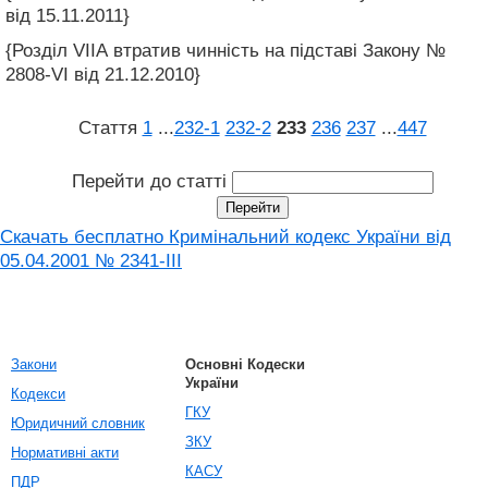
від 15.11.2011}
{Розділ VIIА втратив чинність на підставі Закону №
2808-VI від 21.12.2010}
Стаття
1
...
232‑1
232‑2
233
236
237
...
447
Перейти до статті
Скачать бесплатно Кримінальний кодекс України від
05.04.2001 № 2341-III
Закони
Основні Кодески
України
Кодекси
ГКУ
Юридичний словник
ЗКУ
Нормативні акти
КАСУ
ПДР