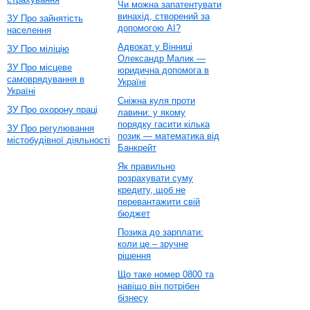
Чи можна запатентувати
винахід, створений за
ЗУ Про зайнятість
допомогою AI?
населення
Адвокат у Вінниці
ЗУ Про міліцію
Олександр Малик —
ЗУ Про місцеве
юридична допомога в
самоврядування в
Україні
Україні
Сніжна куля проти
ЗУ Про охорону праці
лавини: у якому
порядку гасити кілька
ЗУ Про регулювання
позик — математика від
містобудівної діяльності
Банкрейт
Як правильно
розрахувати суму
кредиту, щоб не
перевантажити свій
бюджет
Позика до зарплати:
коли це – зручне
рішення
Що таке номер 0800 та
навіщо він потрібен
бізнесу