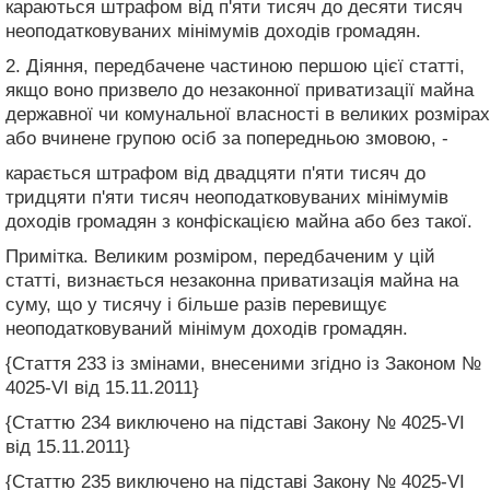
караються штрафом від п'яти тисяч до десяти тисяч
неоподатковуваних мінімумів доходів громадян.
2. Діяння, передбачене частиною першою цієї статті,
якщо воно призвело до незаконної приватизації майна
державної чи комунальної власності в великих розмірах
або вчинене групою осіб за попередньою змовою, -
карається штрафом від двадцяти п'яти тисяч до
тридцяти п'яти тисяч неоподатковуваних мінімумів
доходів громадян з конфіскацією майна або без такої.
Примітка. Великим розміром, передбаченим у цій
статті, визнається незаконна приватизація майна на
суму, що у тисячу і більше разів перевищує
неоподатковуваний мінімум доходів громадян.
{Стаття 233 із змінами, внесеними згідно із Законом №
4025-VI від 15.11.2011}
{Статтю 234 виключено на підставі Закону № 4025-VI
від 15.11.2011}
{Статтю 235 виключено на підставі Закону № 4025-VI