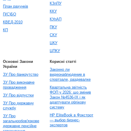
КЗпПУ
План рахунків
ККУ
П(С)БО
КУпАП
КВЕД-2010
ПКУ
КП
СКУ
ЦКУ
ЦПКУ
Основні Закони
Корисні статті
України
Законно ли
ЗУ Про банкрутство
видеонаблюдение в
спортзале, раздевалке
ЗУ Про виконавче
провадження
Квартальна звітність
ФОП у 2026: що змінив
ЗУ Про відпустки
Закон №4536-IX і як
адаптувати облікову
ЗУ Про державну
систему
службу
HP EliteBook в Фокстрот
ЗУ Про
— выбор бизнес-
загальнообов'язкове
экспертов
державне пенсійне
страхування