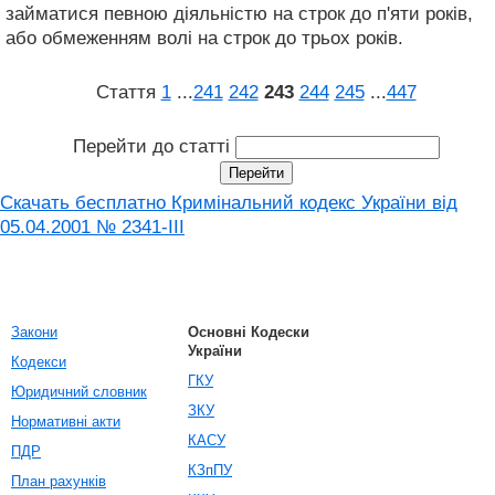
займатися певною діяльністю на строк до п'яти років,
або обмеженням волі на строк до трьох років.
Стаття
1
...
241
242
243
244
245
...
447
Перейти до статті
Скачать бесплатно Кримінальний кодекс України від
05.04.2001 № 2341-III
Закони
Основні Кодески
України
Кодекси
ГКУ
Юридичний словник
ЗКУ
Нормативні акти
КАСУ
ПДР
КЗпПУ
План рахунків