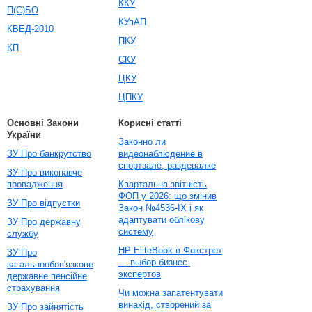
ККУ
П(С)БО
КУпАП
КВЕД-2010
ПКУ
КП
СКУ
ЦКУ
ЦПКУ
Основні Закони
Корисні статті
України
Законно ли
ЗУ Про банкрутство
видеонаблюдение в
спортзале, раздевалке
ЗУ Про виконавче
провадження
Квартальна звітність
ФОП у 2026: що змінив
ЗУ Про відпустки
Закон №4536-IX і як
адаптувати облікову
ЗУ Про державну
систему
службу
HP EliteBook в Фокстрот
ЗУ Про
— выбор бизнес-
загальнообов'язкове
экспертов
державне пенсійне
страхування
Чи можна запатентувати
винахід, створений за
ЗУ Про зайнятість