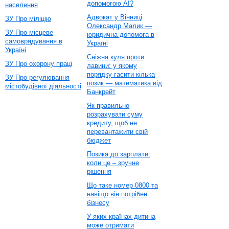
допомогою AI?
населення
Адвокат у Вінниці
ЗУ Про міліцію
Олександр Малик —
ЗУ Про місцеве
юридична допомога в
самоврядування в
Україні
Україні
Сніжна куля проти
ЗУ Про охорону праці
лавини: у якому
порядку гасити кілька
ЗУ Про регулювання
позик — математика від
містобудівної діяльності
Банкрейт
Як правильно
розрахувати суму
кредиту, щоб не
перевантажити свій
бюджет
Позика до зарплати:
коли це – зручне
рішення
Що таке номер 0800 та
навіщо він потрібен
бізнесу
У яких країнах дитина
може отримати