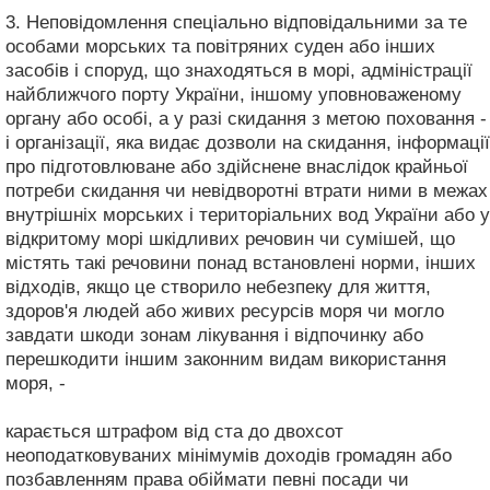
3. Неповідомлення спеціально відповідальними за те
особами морських та повітряних суден або інших
засобів і споруд, що знаходяться в морі, адміністрації
найближчого порту України, іншому уповноваженому
органу або особі, а у разі скидання з метою поховання -
і організації, яка видає дозволи на скидання, інформації
про підготовлюване або здійснене внаслідок крайньої
потреби скидання чи невідворотні втрати ними в межах
внутрішніх морських і територіальних вод України або у
відкритому морі шкідливих речовин чи сумішей, що
містять такі речовини понад встановлені норми, інших
відходів, якщо це створило небезпеку для життя,
здоров'я людей або живих ресурсів моря чи могло
завдати шкоди зонам лікування і відпочинку або
перешкодити іншим законним видам використання
моря, -
карається штрафом від ста до двохсот
неоподатковуваних мінімумів доходів громадян або
позбавленням права обіймати певні посади чи