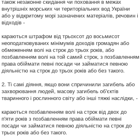
також незаконне скидання чи поховання в межах
внутрішніх морських чи територіальних вод України
або у відкритому морі зазначених матеріалів, речовин і
відходів -
караються штрафом від трьохсот до восьмисот
неоподатковуваних мінімумів доходів громадян або
обмеженням волі на строк до трьох років, або
позбавленням волі на той самий строк, з позбавленням
права обіймати певні посади чи займатися певною
діяльністю на строк до трьох років або без такого.
2. Ті самі діяння, якщо вони спричинили загибель або
захворювання людей, масову загибель об'єктів
тваринного і рослинного світу або інші тяжкі наслідки, -
караються позбавленням волі на строк від двох до
п'яти років з позбавленням права обіймати певні
посади чи займатися певною діяльністю на строк до
трьох років або без такого.