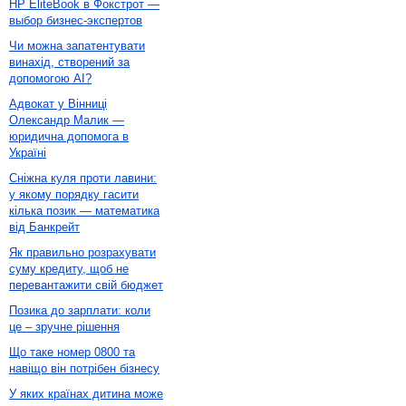
HP EliteBook в Фокстрот —
выбор бизнес-экспертов
Чи можна запатентувати
винахід, створений за
допомогою AI?
Адвокат у Вінниці
Олександр Малик —
юридична допомога в
Україні
Сніжна куля проти лавини:
у якому порядку гасити
кілька позик — математика
від Банкрейт
Як правильно розрахувати
суму кредиту, щоб не
перевантажити свій бюджет
Позика до зарплати: коли
це – зручне рішення
Що таке номер 0800 та
навіщо він потрібен бізнесу
У яких країнах дитина може