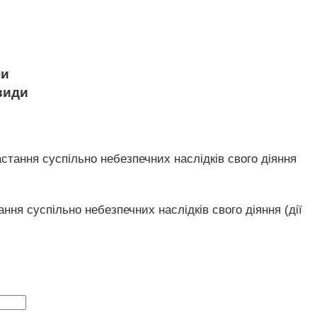
ни
 види
тання суспільно небезпечних наслідків свого діяння
ня суспільно небезпечних наслідків свого діяння (дії