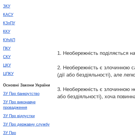
ЗКУ
КАСУ
КЗпПУ
ККУ
КУпАП
ПКУ
1. Необережність поділяється н
СКУ
ЦКУ
2. Необережність є злочинною с
ЦПКУ
(дії або бездіяльності), але лег
Основні Закони України
3. Необережність є злочинною н
ЗУ Про банкрутство
або бездіяльності), хоча повинн
ЗУ Про виконавче
провадження
ЗУ Про відпустки
ЗУ Про державну службу
ЗУ Про