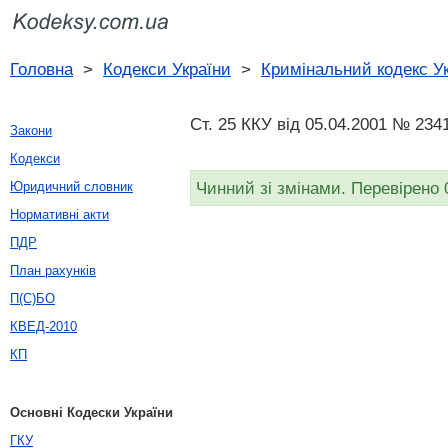
Головна
>
Кодекси України
>
Кримінальний кодекс У
Ст. 25 ККУ від 05.04.2001 № 2341
Закони
Кодекси
Чинний зі змінами. Перевірено 
Юридичний словник
Нормативні акти
ПДР
План рахунків
П(С)БО
КВЕД-2010
КП
Основні Кодески України
ГКУ