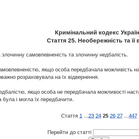
Кримінальний кодекс Украї
Стаття 25. Необережність та її
а злочинну самовпевненість та злочинну недбалість.
амовпевненістю, якщо особа передбачала можливість нас
коважно розраховувала на їх відвернення.
едбалістю, якщо особа не передбачала можливості настан
а була і могла їх передбачити.
Стаття
1
...
23
24
25
26
27
...
447
Перейти до статті