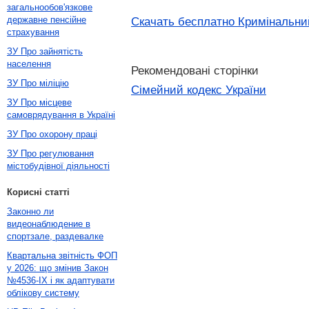
загальнообов'язкове
державне пенсійне
Скачать бесплатно Кримінальний 
страхування
ЗУ Про зайнятість
населення
Рекомендовані сторінки
ЗУ Про міліцію
Сімейний кодекс України
ЗУ Про місцеве
самоврядування в Україні
ЗУ Про охорону праці
ЗУ Про регулювання
містобудівної діяльності
Корисні статті
Законно ли
видеонаблюдение в
спортзале, раздевалке
Квартальна звітність ФОП
у 2026: що змінив Закон
№4536-IX і як адаптувати
облікову систему