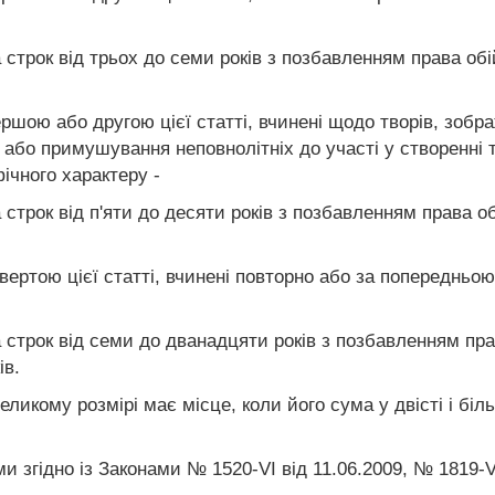
 строк від трьох до семи років з позбавленням права об
ершою або другою цієї статті, вчинені щодо творів, зобр
або примушування неповнолітніх до участі у створенні тв
ічного характеру -
 строк від п'яти до десяти років з позбавленням права 
твертою цієї статті, вчинені повторно або за попереднь
 строк від семи до дванадцяти років з позбавленням пр
ів.
ликому розмірі має місце, коли його сума у двісті і б
и згідно із Законами № 1520-VI від 11.06.2009, № 1819-VI