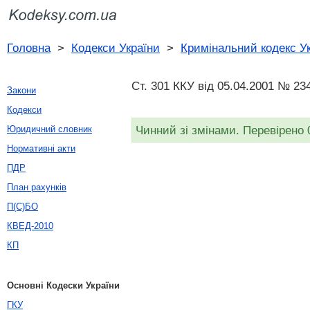
Головна
>
Кодекси України
>
Кримінальний кодекс У
Ст. 301 ККУ від 05.04.2001 № 234
Закони
Кодекси
Чинний зі змінами. Перевірено 
Юридичний словник
Нормативні акти
ПДР
План рахунків
П(С)БО
КВЕД-2010
КП
Основні Кодески України
ГКУ