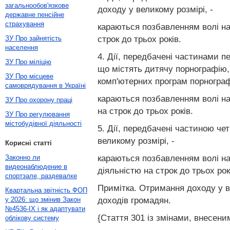
загальнообов'язкове
доходу у великому розмірі, -
державне пенсійне
страхування
караються позбавленням волі на
строк до трьох років.
ЗУ Про зайнятість
населення
4. Дії, передбачені частинами п
ЗУ Про міліцію
що містять дитячу порнографію, 
ЗУ Про місцеве
комп'ютерних програм порнограф
самоврядування в Україні
караються позбавленням волі на
ЗУ Про охорону праці
на строк до трьох років.
ЗУ Про регулювання
містобудівної діяльності
5. Дії, передбачені частиною че
великому розмірі, -
Корисні статті
караються позбавленням волі на
Законно ли
видеонаблюдение в
діяльністю на строк до трьох рок
спортзале, раздевалке
Примітка. Отримання доходу у ве
Квартальна звітність ФОП
доходів громадян.
у 2026: що змінив Закон
№4536-IX і як адаптувати
{Стаття 301 із змінами, внесеним
облікову систему