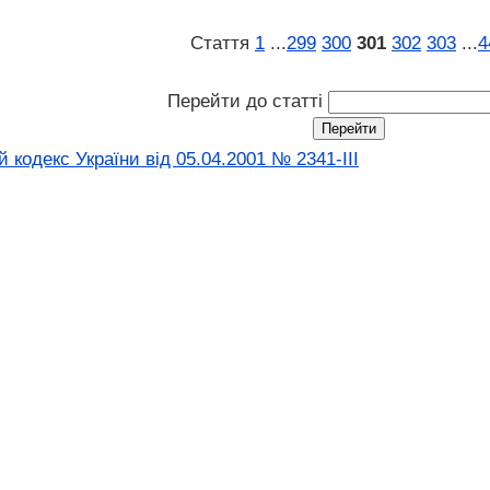
Стаття
1
...
299
300
301
302
303
...
4
Перейти до статті
кодекс України від 05.04.2001 № 2341-III