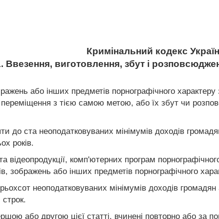
Кримінальний кодекс Украї
1. Ввезення, виготовлення, збут і розповсюдж
ображень або інших предметів порнографічного характеру
е переміщення з тією самою метою, або їх збут чи розпо
ти до ста неоподатковуваних мінімумів доходів громадя
ох років.
о- та відеопродукції, комп'ютерних програм порнографічног
в, зображень або інших предметів порнографічного харак
рьохсот неоподатковуваних мінімумів доходів громадян а
 строк.
ершою або другою цієї статті, вчинені повторно або за 