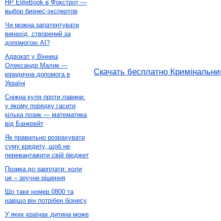
HP EliteBook в Фокстрот —
выбор бизнес-экспертов
Чи можна запатентувати
винахід, створений за
допомогою AI?
Адвокат у Вінниці
Олександр Малик —
Скачать бесплатно Кримінальний 
юридична допомога в
Україні
Сніжна куля проти лавини:
у якому порядку гасити
кілька позик — математика
від Банкрейт
Як правильно розрахувати
суму кредиту, щоб не
перевантажити свій бюджет
Позика до зарплати: коли
це – зручне рішення
Що таке номер 0800 та
навіщо він потрібен бізнесу
У яких країнах дитина може