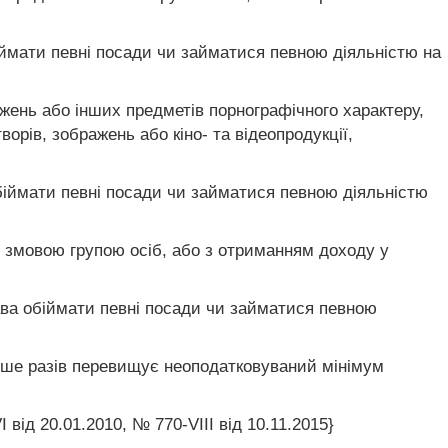
іймати певні посади чи займатися певною діяльністю на
ажень або інших предметів порнографічного характеру,
орів, зображень або кіно- та відеопродукції,
обіймати певні посади чи займатися певною діяльністю
ою змовою групою осіб, або з отриманням доходу у
ава обіймати певні посади чи займатися певною
ільше разів перевищує неоподатковуваний мінімум
 від 20.01.2010, № 770-VIII від 10.11.2015}