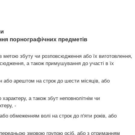
ни
ення порнографічних предметів
 з метою збуту чи розповсюдження або їх виготовлення,
всюдження, а також примушування до участі в їх
н або арештом на строк до шести місяців, або
о характеру, а також збут неповнолітнім чи
теру, -
бо обмеженням волі на строк до п'яти років, або
попередньою змовою групою осіб, або з отриманням