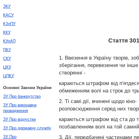
ЗКУ
КАСУ
КЗпПУ
ККУ
Стаття 30
КУпАП
ПКУ
1. Ввезення в Україну творів, з
СКУ
зберігання, перевезення чи інш
ЦКУ
створенні -
ЦПКУ
караються штрафом від п'ятдеся
Основні Закони України
обмеженням волі на строк до трь
ЗУ Про банкрутство
2. Ті самі дії, вчинені щодо кін
ЗУ Про виконавче
розповсюдження серед них творі
провадження
караються штрафом від ста до т
ЗУ Про відпустки
позбавленням волі на той самий
ЗУ Про державну службу
3. Дії, передбачені частинами п
ЗУ Про