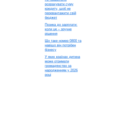
розрахувати суму
кредиту, щоб не
перевантажити свій
бюджет
Позика до зарплати:
коли це – зручне
рішення
Що таке номер 0800 та
навіщо він потрібен
бізнесу
У яких країнах дитина
може отримати
громадянство за
народженням у 2026
році