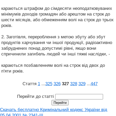
караються штрафом до сімдесяти неоподатковуваних
мінімумів доходів громадян або арештом на строк до
шести місяців, або обмеженням волі на строк до трьох
років.
2. Заготівля, перероблення з метою збуту або збут
продуктів харчування чи іншої продукції, радіоактивно
забруднених понад допустимі рівні, якщо вони
спричинили загибель людей чи інші тяжкі наслідки, -
караються позбавленням волі на строк від двох до
п'яти років.
Стаття
1
...
325
326
327
328
329
...
447
Перейти до статті
Скачать бесплатно Кримінальний кодекс України від
05.04.2001 № 2341-III