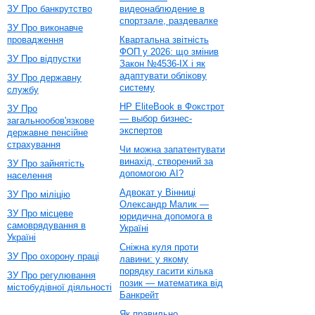
ЗУ Про банкрутство
видеонаблюдение в
спортзале, раздевалке
ЗУ Про виконавче
провадження
Квартальна звітність
ФОП у 2026: що змінив
ЗУ Про відпустки
Закон №4536-IX і як
адаптувати облікову
ЗУ Про державну
систему
службу
HP EliteBook в Фокстрот
ЗУ Про
— выбор бизнес-
загальнообов'язкове
экспертов
державне пенсійне
страхування
Чи можна запатентувати
винахід, створений за
ЗУ Про зайнятість
допомогою AI?
населення
Адвокат у Вінниці
ЗУ Про міліцію
Олександр Малик —
ЗУ Про місцеве
юридична допомога в
самоврядування в
Україні
Україні
Сніжна куля проти
ЗУ Про охорону праці
лавини: у якому
порядку гасити кілька
ЗУ Про регулювання
позик — математика від
містобудівної діяльності
Банкрейт
Як правильно