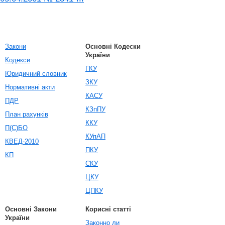
Закони
Основні Кодески
України
Кодекси
ГКУ
Юридичний словник
ЗКУ
Нормативні акти
КАСУ
ПДР
КЗпПУ
План рахунків
ККУ
П(С)БО
КУпАП
КВЕД-2010
ПКУ
КП
СКУ
ЦКУ
ЦПКУ
Основні Закони
Корисні статті
України
Законно ли