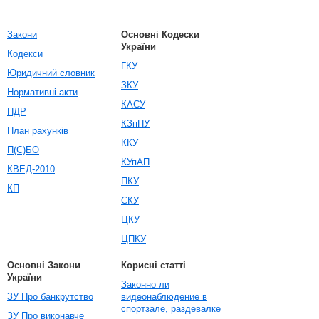
Закони
Основні Кодески
України
Кодекси
ГКУ
Юридичний словник
ЗКУ
Нормативні акти
КАСУ
ПДР
КЗпПУ
План рахунків
ККУ
П(С)БО
КУпАП
КВЕД-2010
ПКУ
КП
СКУ
ЦКУ
ЦПКУ
Основні Закони
Корисні статті
України
Законно ли
ЗУ Про банкрутство
видеонаблюдение в
спортзале, раздевалке
ЗУ Про виконавче