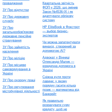
провадження
Квартальна звітність
ФОП у 2026: що змінив
ЗУ Про відпустки
Закон №4536-IX і як
адаптувати облікову
ЗУ Про державну
систему
службу
HP EliteBook в Фокстрот
ЗУ Про
— выбор бизнес-
загальнообов'язкове
экспертов
державне пенсійне
страхування
Чи можна запатентувати
винахід, створений за
ЗУ Про зайнятість
допомогою AI?
населення
Адвокат у Вінниці
ЗУ Про міліцію
Олександр Малик —
ЗУ Про місцеве
юридична допомога в
самоврядування в
Україні
Україні
Сніжна куля проти
ЗУ Про охорону праці
лавини: у якому
порядку гасити кілька
ЗУ Про регулювання
позик — математика від
містобудівної діяльності
Банкрейт
Як правильно
розрахувати суму
кредиту, щоб не