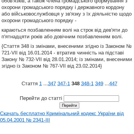
обов'язків, а також члена громадського формування з
охорони громадського порядку і державного кордону
або військовослужбовця у зв'язку з їх діяльністю щодо
охорони громадського порядку -
караються позбавленням волі на строк від дев'яти до
п'ятнадцяти років або довічним позбавленням волі.
{Стаття 348 із змінами, внесеними згідно із Законом №
721-VII від 16.01.2014 - втратив чинність на підставі
Закону № 732-VII від 28.01.2014; із змінами, внесеними
згідно із Законом № 767-VII від 23.02.2014}
Стаття
1
...
347
347‑1
348
348‑1
349
...
447
Перейти до статті
Скачать бесплатно Кримінальний кодекс України від
05.04.2001 № 2341-III