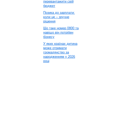
перевантажити свій
бюджет
Позика до зарплати:
коли це – зручне
рішення
Що таке номер 0800 та
навіщо він потрібен
бізнесу
У яких країнах дитина
може отримати
громадянство за
народженням у 2026
році