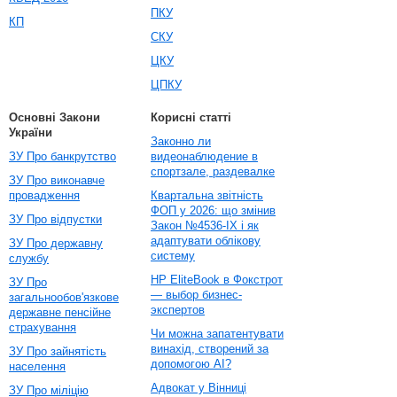
ПКУ
КП
СКУ
ЦКУ
ЦПКУ
Основні Закони
Корисні статті
України
Законно ли
ЗУ Про банкрутство
видеонаблюдение в
спортзале, раздевалке
ЗУ Про виконавче
провадження
Квартальна звітність
ФОП у 2026: що змінив
ЗУ Про відпустки
Закон №4536-IX і як
адаптувати облікову
ЗУ Про державну
систему
службу
HP EliteBook в Фокстрот
ЗУ Про
— выбор бизнес-
загальнообов'язкове
экспертов
державне пенсійне
страхування
Чи можна запатентувати
винахід, створений за
ЗУ Про зайнятість
допомогою AI?
населення
Адвокат у Вінниці
ЗУ Про міліцію