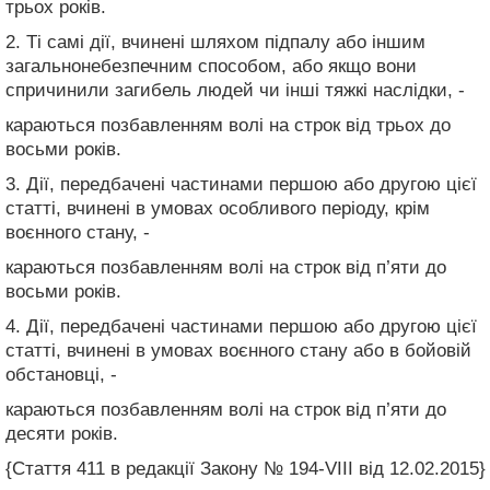
трьох років.
2. Ті самі дії, вчинені шляхом підпалу або іншим
загальнонебезпечним способом, або якщо вони
спричинили загибель людей чи інші тяжкі наслідки, -
караються позбавленням волі на строк від трьох до
восьми років.
3. Дії, передбачені частинами першою або другою цієї
статті, вчинені в умовах особливого періоду, крім
воєнного стану, -
караються позбавленням волі на строк від п’яти до
восьми років.
4. Дії, передбачені частинами першою або другою цієї
статті, вчинені в умовах воєнного стану або в бойовій
обстановці, -
караються позбавленням волі на строк від п’яти до
десяти років.
{Стаття 411 в редакції Закону № 194-VIII від 12.02.2015}