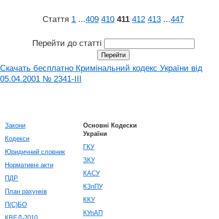
Стаття
1
...
409
410
411
412
413
...
447
Перейти до статті
Скачать бесплатно Кримінальний кодекс України від
05.04.2001 № 2341-III
Закони
Основні Кодески
України
Кодекси
ГКУ
Юридичний словник
ЗКУ
Нормативні акти
КАСУ
ПДР
КЗпПУ
План рахунків
ККУ
П(С)БО
КУпАП
КВЕД-2010