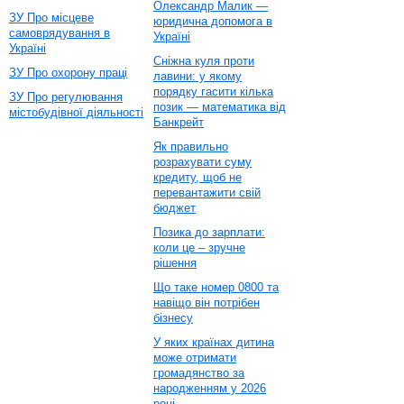
Олександр Малик —
ЗУ Про місцеве
юридична допомога в
самоврядування в
Україні
Україні
Сніжна куля проти
ЗУ Про охорону праці
лавини: у якому
порядку гасити кілька
ЗУ Про регулювання
позик — математика від
містобудівної діяльності
Банкрейт
Як правильно
розрахувати суму
кредиту, щоб не
перевантажити свій
бюджет
Позика до зарплати:
коли це – зручне
рішення
Що таке номер 0800 та
навіщо він потрібен
бізнесу
У яких країнах дитина
може отримати
громадянство за
народженням у 2026
році