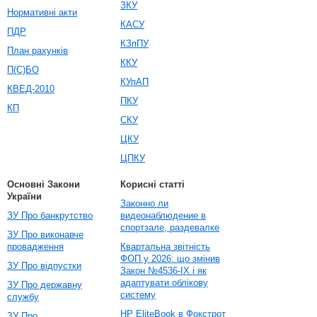
ЗКУ
Нормативні акти
КАСУ
ПДР
КЗпПУ
План рахунків
ККУ
П(С)БО
КУпАП
КВЕД-2010
ПКУ
КП
СКУ
ЦКУ
ЦПКУ
Основні Закони
Корисні статті
України
Законно ли
ЗУ Про банкрутство
видеонаблюдение в
спортзале, раздевалке
ЗУ Про виконавче
провадження
Квартальна звітність
ФОП у 2026: що змінив
ЗУ Про відпустки
Закон №4536-IX і як
адаптувати облікову
ЗУ Про державну
систему
службу
HP EliteBook в Фокстрот
ЗУ Про