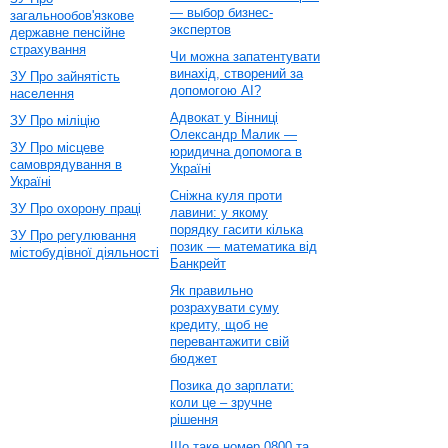
— выбор бизнес-
загальнообов'язкове
экспертов
державне пенсійне
страхування
Чи можна запатентувати
винахід, створений за
ЗУ Про зайнятість
допомогою AI?
населення
Адвокат у Вінниці
ЗУ Про міліцію
Олександр Малик —
ЗУ Про місцеве
юридична допомога в
самоврядування в
Україні
Україні
Сніжна куля проти
ЗУ Про охорону праці
лавини: у якому
порядку гасити кілька
ЗУ Про регулювання
позик — математика від
містобудівної діяльності
Банкрейт
Як правильно
розрахувати суму
кредиту, щоб не
перевантажити свій
бюджет
Позика до зарплати:
коли це – зручне
рішення
Що таке номер 0800 та