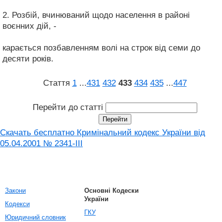
2. Розбій, вчинюваний щодо населення в районі
воєнних дій, -
карається позбавленням волі на строк від семи до
десяти років.
Стаття
1
...
431
432
433
434
435
...
447
Перейти до статті
Скачать бесплатно Кримінальний кодекс України від
05.04.2001 № 2341-III
Закони
Основні Кодески
України
Кодекси
ГКУ
Юридичний словник